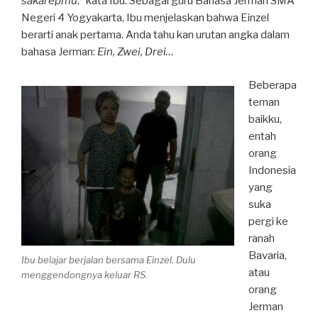
sakarepmu
,” kata Ibu. Sebagai guru Bahasa Jerman SMA
Negeri 4 Yogyakarta, Ibu menjelaskan bahwa Einzel
berarti anak pertama. Anda tahu kan urutan angka dalam
bahasa Jerman:
Ein, Zwei, Drei…
Beberapa
teman
baikku,
entah
orang
Indonesia
yang
suka
pergi ke
ranah
Bavaria,
Ibu belajar berjalan bersama Einzel. Dulu
atau
menggendongnya keluar RS.
orang
Jerman