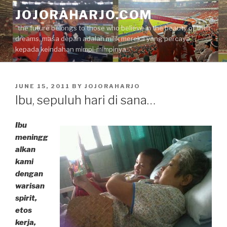
Skip
JOJORAHARJO.COM
to
"the future belongs to those who believe in the beauty of their
content
dreams, masa depan adalah milik mereka yang percaya
kepada keindahan mimpi-mimpinya.."
POSTED
JUNE 15, 2011
BY
JOJORAHARJO
ON
Ibu, sepuluh hari di sana…
Ibu
meningg
alkan
kami
dengan
warisan
spirit,
etos
kerja,