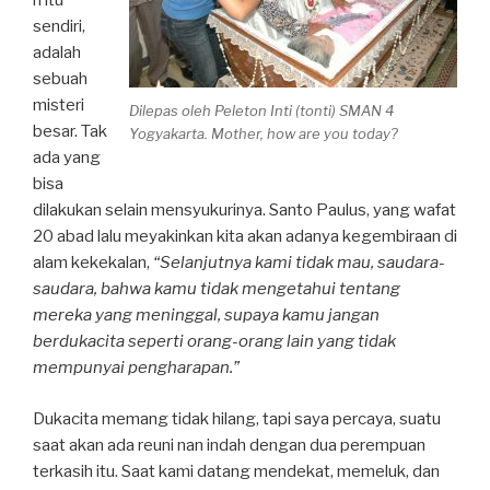
n itu
sendiri,
adalah
sebuah
misteri
Dilepas oleh Peleton Inti (tonti) SMAN 4
besar. Tak
Yogyakarta. Mother, how are you today?
ada yang
bisa
dilakukan selain mensyukurinya. Santo Paulus, yang wafat
20 abad lalu meyakinkan kita akan adanya kegembiraan di
alam kekekalan,
“Selanjutnya kami tidak mau, saudara-
saudara, bahwa kamu tidak mengetahui tentang
mereka yang meninggal, supaya kamu jangan
berdukacita seperti orang-orang lain yang tidak
mempunyai pengharapan.”
Dukacita memang tidak hilang, tapi saya percaya, suatu
saat akan ada reuni nan indah dengan dua perempuan
terkasih itu. Saat kami datang mendekat, memeluk, dan