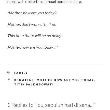
menjawab misteri itu sembari bersenandung,
“Mother, how are you today?
Mother, don’t worry, I’m fine.
This time there will be no delay.
Mother, how are you today….”
CATEGORIES
FAMILY
TAGS
KEMATIAN
,
MOTHER HOW ARE YOU TODAY
,
TITIK PALEMBOWATI
6 Replies to “Ibu, sepuluh hari di sana…”