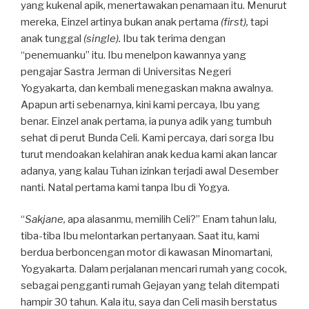
yang kukenal apik, menertawakan penamaan itu. Menurut
mereka, Einzel artinya bukan anak pertama
(first),
tapi
anak tunggal
(single).
Ibu tak terima dengan
“penemuanku” itu. Ibu menelpon kawannya yang
pengajar Sastra Jerman di Universitas Negeri
Yogyakarta, dan kembali menegaskan makna awalnya.
Apapun arti sebenarnya, kini kami percaya, Ibu yang
benar. Einzel anak pertama, ia punya adik yang tumbuh
sehat di perut Bunda Celi. Kami percaya, dari sorga Ibu
turut mendoakan kelahiran anak kedua kami akan lancar
adanya, yang kalau Tuhan izinkan terjadi awal Desember
nanti. Natal pertama kami tanpa Ibu di Yogya.
“
Sakjane,
apa alasanmu, memilih Celi?” Enam tahun lalu,
tiba-tiba Ibu melontarkan pertanyaan. Saat itu, kami
berdua berboncengan motor di kawasan Minomartani,
Yogyakarta. Dalam perjalanan mencari rumah yang cocok,
sebagai pengganti rumah Gejayan yang telah ditempati
hampir 30 tahun. Kala itu, saya dan Celi masih berstatus