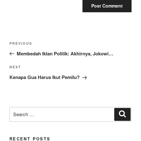
Post
Previous
PREVIOUS
navigation
Post
Membedah Iklan Politik: Akhirnya, Jokowi…
Next
NEXT
Post
Kenapa Gua Harus Ikut Pemilu?
Search
Search
for:
RECENT POSTS