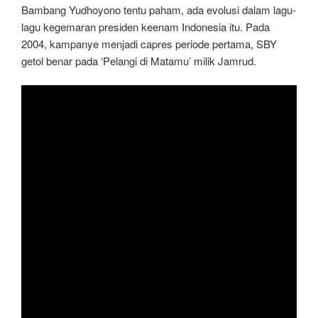
Bambang Yudhoyono tentu paham, ada evolusi dalam lagu-
lagu kegemaran presiden keenam Indonesia itu. Pada
2004, kampanye menjadi capres periode pertama, SBY
getol benar pada ‘Pelangi di Matamu’ milik Jamrud.