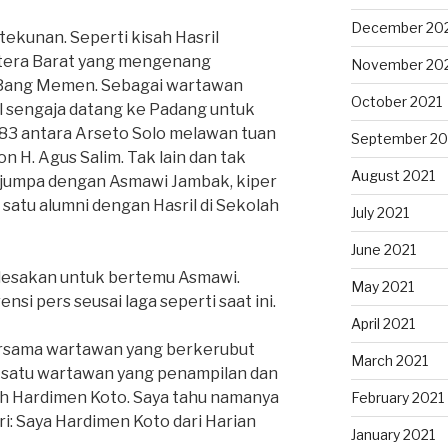
December 20
tekunan. Seperti kisah Hasril
tera Barat yang mengenang
November 20
Bang Memen. Sebagai wartawan
October 2021
ril sengaja datang ke Padang untuk
83 antara Arseto Solo melawan tuan
September 20
 H. Agus Salim. Tak lain dan tak
August 2021
erjumpa dengan Asmawi Jambak, kiper
satu alumni dengan Hasril di Sekolah
July 2021
June 2021
rdesakan untuk bertemu Asmawi.
May 2021
si pers seusai laga seperti saat ini.
April 2021
ersama wartawan yang berkerubut
March 2021
satu wartawan yang penampilan dan
h Hardimen Koto. Saya tahu namanya
February 2021
i: Saya Hardimen Koto dari Harian
January 2021