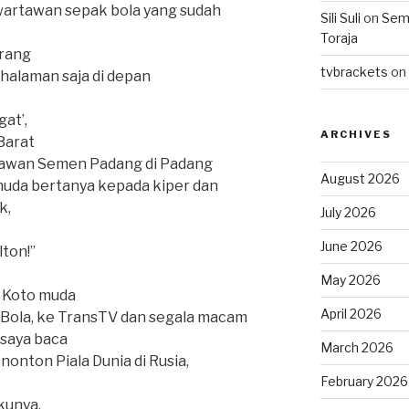
wartawan sepak bola yang sudah
Sili Suli
on
Semo
Toraja
orang
tvbrackets
on
halaman saja di depan
at’,
ARCHIVES
Barat
lawan Semen Padang di Padang
August 2026
uda bertanya kepada kiper dan
k,
July 2026
June 2026
ton!”
May 2026
n Koto muda
April 2026
 Bola, ke TransTV dan segala macam
 saya baca
March 2026
nonton Piala Dunia di Rusia,
February 2026
kunya,