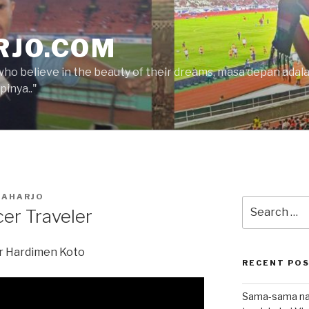
RJO.COM
who believe in the beauty of their dreams, masa depan ada
inya.."
RAHARJO
Search
er Traveler
for:
r Hardimen Koto
RECENT PO
Sama-sama nat