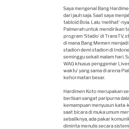
Saya mengenal Bang Hardimen
dari jauh saja. Saat saya men
tabloid Bola. Lalu ‘melihat’-n
Palmerah untuk mendirikan t
program ‘Stadio’ di TransTV, s
di mana Bang Memen menjad
stadion demi stadion di Indon
seminggu sekali malam hari.
WAG khusus penggemar Liverp
waktu’ yang sama di arena Pial
kehormatan besar.
Hardimen Koto merupakan sed
berlisan sangat paripurna da
kemampuan menyusun kata-kata
saat bicara di muka umum men
sebaliknya, ada pakar komunikas
diminta menulis secara sistema