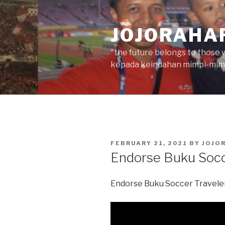
Skip
to
JOJORAHA
content
"the future belongs to those 
kepada keindahan mimpi-mimp
POSTED
FEBRUARY 21, 2021
BY
JOJO
ON
Endorse Buku Socc
Endorse Buku Soccer Travele