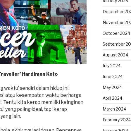
January 2025
December 20
November 20
October 2024
September 2
August 2024
July 2024
raveller’ Hardimen Koto
June 2024
May 2024
ng waktu’ sendiri dalam hidup ini.
ros’ atau kesempatan waktu berharga
April 2024
i. Tentu kita kerap memiliki keinginan
’ yang paling ideal, tapi kerap
March 2024
yang lain.
February 2024
bola, akhirnya jadi dosen. Pengennya
January 2024