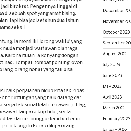
jadi birokrat. Pengennya tinggal di
December 20
ba di sebuah spot yang amat bising.
lan, tapi bisa jadi setahun dua tahun
November 20
sama sekali.
October 2023
ung. Ia memiliki ‘lorong waktu’ yang
September 20
k muda menjadi wartawan olahraga -
August 2023
a. Karena itulah, ia kenyang dengan
stinasi. Tempat-tempat penting, even
July 2023
orang-orang hebat yang tak bisa
June 2023
May 2023
si baik perjalanan hidup kita tak lepas
April 2023
keberuntungan yang baik datang dari
i kerja tak kenal lelah, melawan jet lag,
March 2023
esawat tanpa cukup tidur, serta
editas dan menunggu demi bertemu
February 2023
-pernik begitu kerap dilupa orang.
January 2023