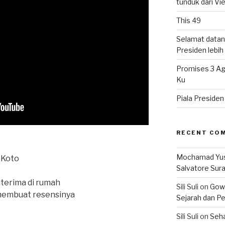
tunduk dari V
This 49
Selamat datan
Presiden lebih ‘
Promises 3 Ag
Ku
Piala Preside
RECENT CO
Mochamad Yu
 Koto
Salvatore Sur
iterima di rumah
Sili Suli
on
Gowo
 membuat resensinya
Sejarah dan Pe
Sili Suli
on
Seha