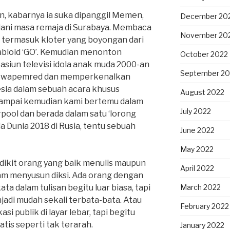
, kabarnya ia suka dipanggil Memen,
December 20
jalani masa remaja di Surabaya. Membaca
November 20
ya termasuk kloter yang boyongan dari
abloid ‘GO’. Kemudian menonton
October 2022
tasiun televisi idola anak muda 2000-an
September 20
i wapemred dan memperkenalkan
esia dalam sebuah acara khusus
August 2022
 Sampai kemudian kami bertemu dalam
July 2022
ool dan berada dalam satu ‘lorong
a Dunia 2018 di Rusia, tentu sebuah
June 2022
May 2022
ikit orang yang baik menulis maupun
April 2022
lam menyusun diksi. Ada orang dengan
 dalam tulisan begitu luar biasa, tapi
March 2022
jadi mudah sekali terbata-bata. Atau
February 2022
i publik di layar lebar, tapi begitu
tis seperti tak terarah.
January 2022