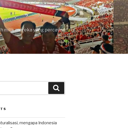
lah milik mereka yang percaya
Search
STS
uralisasi, mengapa Indonesia