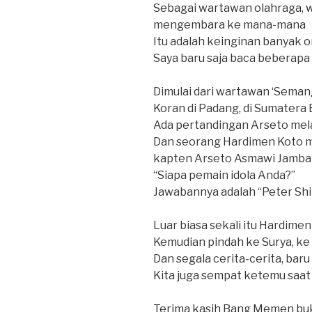
Sebagai wartawan olahraga, 
mengembara ke mana-mana
Itu adalah keinginan banyak 
Saya baru saja baca beberapa 
Dimulai dari wartawan ‘Semang
Koran di Padang, di Sumatera 
Ada pertandingan Arseto me
Dan seorang Hardimen Koto m
kapten Arseto Asmawi Jamba
“Siapa pemain idola Anda?”
Jawabannya adalah “Peter Shil
Luar biasa sekali itu Hardime
Kemudian pindah ke Surya, ke
Dan segala cerita-cerita, baru
Kita juga sempat ketemu saat 
Terima kasih Bang Memen bu