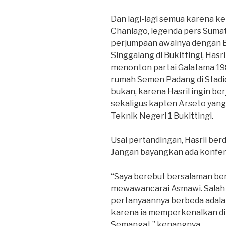
Dan lagi-lagi semua karena ke
Chaniago, legenda pers Suma
perjumpaan awalnya dengan 
Singgalang di Bukittingi, Has
menonton partai Galatama 19
rumah Semen Padang di Stadion
bukan, karena Hasril ingin b
sekaligus kapten Arseto yang 
Teknik Negeri 1 Bukittingi.
Usai pertandingan, Hasril be
Jangan bayangkan ada konferen
“Saya berebut bersalaman b
mewawancarai Asmawi. Salah 
pertanyaannya berbeda adala
karena ia memperkenalkan dir
Semangat,” kenangnya.