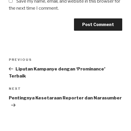
Save my name, email, and website in this browser for
the next time I comment.
Post
Previous
PREVIOUS
navigation
Post
Liputan Kampanye dengan ‘Prominance’
Terbaik
Next
NEXT
Post
Pentingnya Kesetaraan Reporter dan Narasumber