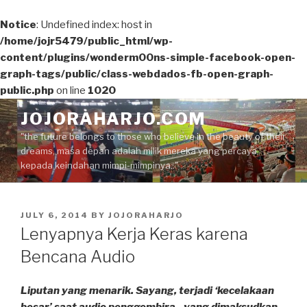
Notice
: Undefined index: host in
/home/jojr5479/public_html/wp-
content/plugins/wonderm00ns-simple-facebook-open-
graph-tags/public/class-webdados-fb-open-graph-
public.php
on line
1020
Skip
JOJORAHARJO.COM
to
"the future belongs to those who believe in the beauty of their
content
dreams, masa depan adalah milik mereka yang percaya
kepada keindahan mimpi-mimpinya.."
POSTED
JULY 6, 2014
BY
JOJORAHARJO
ON
Lenyapnya Kerja Keras karena
Bencana Audio
Liputan yang menarik. Sayang, terjadi ‘kecelakaan