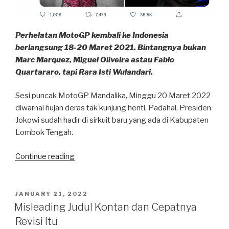
Perhelatan MotoGP kembali ke Indonesia
berlangsung 18-20 Maret 2021. Bintangnya bukan
Marc Marquez, Miguel Oliveira astau Fabio
Quartararo, tapi Rara Isti Wulandari.
Sesi puncak MotoGP Mandalika, Minggu 20 Maret 2022
diwarnai hujan deras tak kunjung henti. Padahal, Presiden
Jokowi sudah hadir di sirkuit baru yang ada di Kabupaten
Lombok Tengah.
“Mbak
Continue reading
Rara
Mandalika”
POSTED
JANUARY 21, 2022
ON
Misleading Judul Kontan dan Cepatnya
Revisi Itu