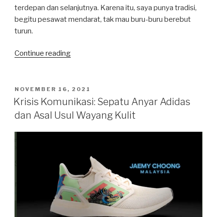
terdepan dan selanjutnya. Karena itu, saya punya tradisi,
begitu pesawat mendarat, tak mau buru-buru berebut
turun.
“Berakhirnya
Continue reading
Ribut
Teri
dan
POSTED
NOVEMBER 16, 2021
ON
‘Anak
Krisis Komunikasi: Sepatu Anyar Adidas
Jenderal
dan Asal Usul Wayang Kulit
Bintang
Tiga’”