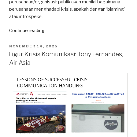
perusahaan/organisasi: publik akan menilai bagaimana
perusahaan menghadapi krisis, apakah dengan ’blaming’
atau introspeksi.
“Crisis
Continue reading
Coming,
How
POSTED
NOVEMBER 14, 2025
ON
to
Figur Krisis Komunikasi: Tony Fernandes,
Handle
Air Asia
It?”