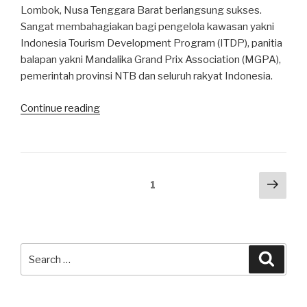
Lombok, Nusa Tenggara Barat berlangsung sukses.
Sangat membahagiakan bagi pengelola kawasan yakni
Indonesia Tourism Development Program (ITDP), panitia
balapan yakni Mandalika Grand Prix Association (MGPA),
pemerintah provinsi NTB dan seluruh rakyat Indonesia.
“Krisis
Continue reading
Sehari
di
Mandalika”
Posts
Next
Page
1
pag
navigation
Search
Searc
for: