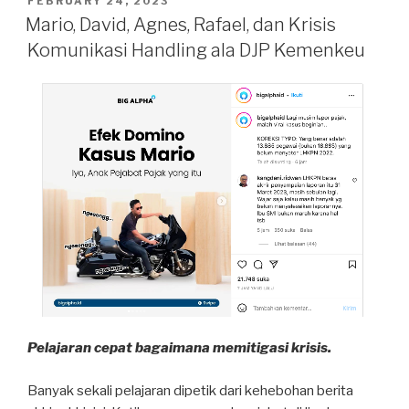
FEBRUARY 24, 2023
ON
Tony
Mario, David, Agnes, Rafael, dan Krisis
Fernandes,
Komunikasi Handling ala DJP Kemenkeu
Air
Asia”
Pelajaran cepat bagaimana memitigasi krisis.
Banyak sekali pelajaran dipetik dari kehebohan berita