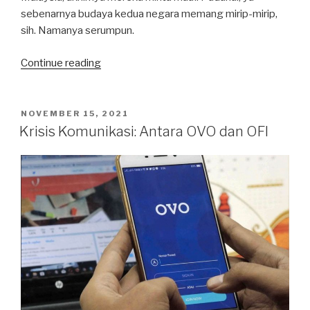
sebenarnya budaya kedua negara memang mirip-mirip,
sih. Namanya serumpun.
“Krisis
Continue reading
Komunikasi:
Sepatu
Anyar
POSTED
NOVEMBER 15, 2021
ON
Adidas
Krisis Komunikasi: Antara OVO dan OFI
dan
Asal
Usul
Wayang
Kulit”