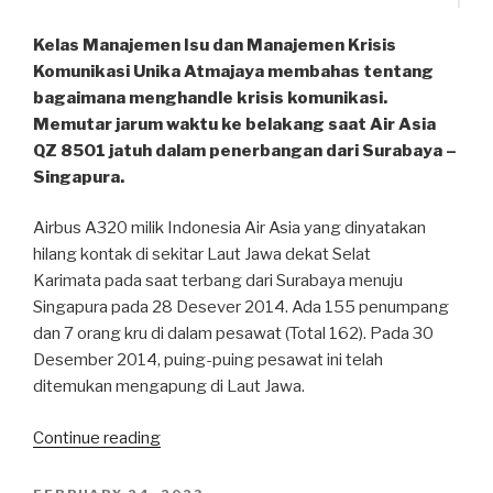
Kelas Manajemen Isu dan Manajemen Krisis
Komunikasi Unika Atmajaya membahas tentang
bagaimana menghandle krisis komunikasi.
Memutar jarum waktu ke belakang saat Air Asia
QZ 8501 jatuh dalam penerbangan dari Surabaya –
Singapura.
Airbus A320 milik Indonesia Air Asia yang dinyatakan
hilang kontak di sekitar Laut Jawa dekat Selat
Karimata pada saat terbang dari Surabaya menuju
Singapura pada 28 Desever 2014. Ada 155 penumpang
dan 7 orang kru di dalam pesawat (Total 162). Pada 30
Desember 2014, puing-puing pesawat ini telah
ditemukan mengapung di Laut Jawa.
“Figur
Continue reading
Krisis
Komunikasi:
POSTED