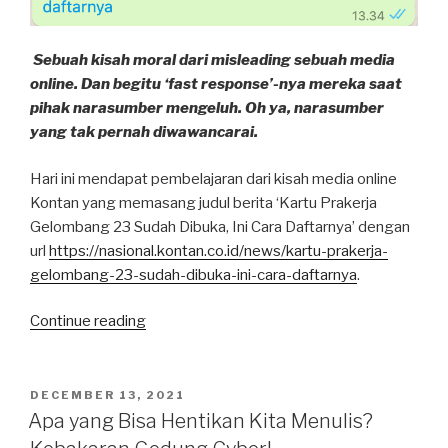
Sebuah kisah moral dari misleading sebuah media
online. Dan begitu ‘fast response’-nya mereka saat
pihak narasumber mengeluh. Oh ya, narasumber
yang tak pernah diwawancarai.
Hari ini mendapat pembelajaran dari kisah media online
Kontan yang memasang judul berita ‘Kartu Prakerja
Gelombang 23 Sudah Dibuka, Ini Cara Daftarnya’ dengan
url
https://nasional.kontan.co.id/news/kartu-prakerja-
gelombang-23-sudah-dibuka-ini-cara-daftarnya
.
“Misleading
Continue reading
Judul
Kontan
dan
POSTED
DECEMBER 13, 2021
ON
Cepatnya
Apa yang Bisa Hentikan Kita Menulis?
Revisi