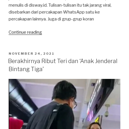
menulis di disway.id. Tulisan-tulisan itu tak jarang viral,
disebarkan dari percakapan WhatsApp satu ke
percakapan lainnya. Juga di grup-grup koran
“Apa
Continue reading
yang
Bisa
Hentikan
POSTED
NOVEMBER 24, 2021
ON
Kita
Berakhirnya Ribut Teri dan ‘Anak Jenderal
Menulis?
Bintang Tiga’
Kebakaran
Gedung
Cyber!”