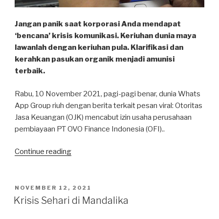
Jangan panik saat korporasi Anda mendapat
‘bencana’ krisis komunikasi. Keriuhan dunia maya
lawanlah dengan keriuhan pula. Klarifikasi dan
kerahkan pasukan organik menjadi amunisi
terbaik.
Rabu, 10 November 2021, pagi-pagi benar, dunia Whats
App Group riuh dengan berita terkait pesan viral: Otoritas
Jasa Keuangan (OJK) mencabut izin usaha perusahaan
pembiayaan PT OVO Finance Indonesia (OFI)..
“Krisis
Continue reading
Komunikasi:
Antara
OVO
POSTED
NOVEMBER 12, 2021
ON
dan
Krisis Sehari di Mandalika
OFI”