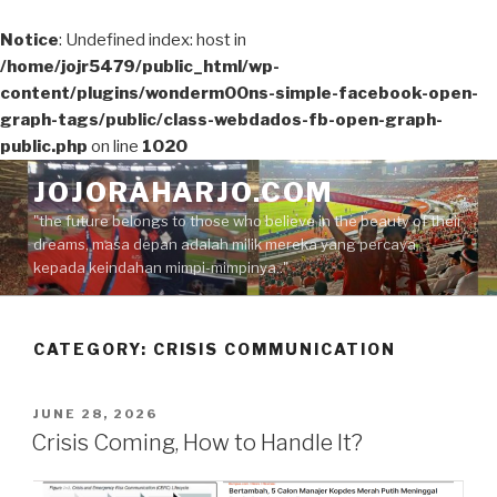
Notice
: Undefined index: host in
/home/jojr5479/public_html/wp-
content/plugins/wonderm00ns-simple-facebook-open-
graph-tags/public/class-webdados-fb-open-graph-
public.php
on line
1020
Skip
JOJORAHARJO.COM
to
"the future belongs to those who believe in the beauty of their
content
dreams, masa depan adalah milik mereka yang percaya
kepada keindahan mimpi-mimpinya.."
CATEGORY:
CRISIS COMMUNICATION
POSTED
JUNE 28, 2026
ON
Crisis Coming, How to Handle It?