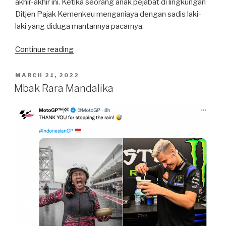
akhir-akhir ini. Ketika seorang anak pejabat di lingkungan
Ditjen Pajak Kemenkeu menganiaya dengan sadis laki-
laki yang diduga mantannya pacarnya.
“Mario,
Continue reading
David,
Agnes,
POSTED
MARCH 21, 2022
ON
Rafael,
Mbak Rara Mandalika
dan
Krisis
Komunikasi
Handling
ala
DJP
Kemenkeu”