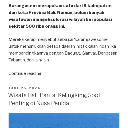
Karangasem merupakan satu dari 9 kabupaten
dan kota Provinsi Bali. Namun, belum banyak
wisatawan mengeksplorasi wilayah berpopulasi
sekitar 500 ribu orang ini.
Mereka kerap menyebut sebagai ‘karangawesome’,
untuk menunjukkan betapa daerah ini tak kalah indah jika
membandingkannya dengan Badung, Gianyar, Denpasar,
Tabanan, dan lain-lain.
“Wisata
Continue reading
Bali:
Pura
POSTED
JUNE 25, 2024
ON
Lempuyang,
Wisata Bali: Pantai Kelingking, Spot
Andalan
Penting di Nusa Penida
Wisata
Lain
‘Karangawesome’”