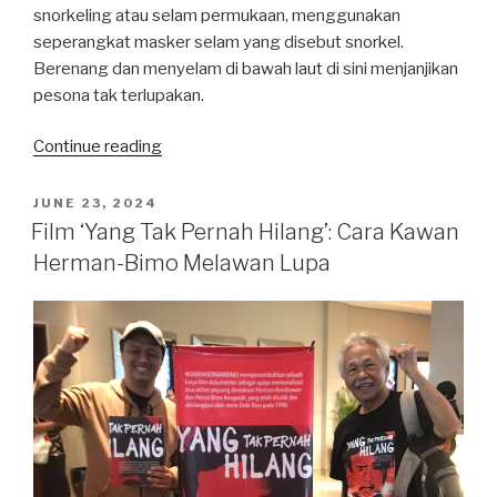
snorkeling atau selam permukaan, menggunakan
seperangkat masker selam yang disebut snorkel.
Berenang dan menyelam di bawah laut di sini menjanjikan
pesona tak terlupakan.
“Pesona
Continue reading
Nusa
Penida:
POSTED
JUNE 23, 2024
ON
Snorkeling
Film ‘Yang Tak Pernah Hilang’: Cara Kawan
di
Herman-Bimo Melawan Lupa
Rumah
Manta”