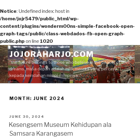
Notice
: Undefined index: host in
/home/jojr5479/public_html/wp-
content/plugins/wonderm00ns-simple-facebook-open-
graph-tags/public/class-webdados-fb-open-graph-
public.php
on line
1020
Skip
JOJORAHARJO.COM
to
"the future belongs to those who believe in the beauty of their
content
dreams, masa depan adalah milik mereka yang percaya
kepada keindahan mimpi-mimpinya.."
MONTH:
JUNE 2024
POSTED
JUNE 30, 2024
ON
Kesengsem Museum Kehidupan ala
Samsara Karangasem