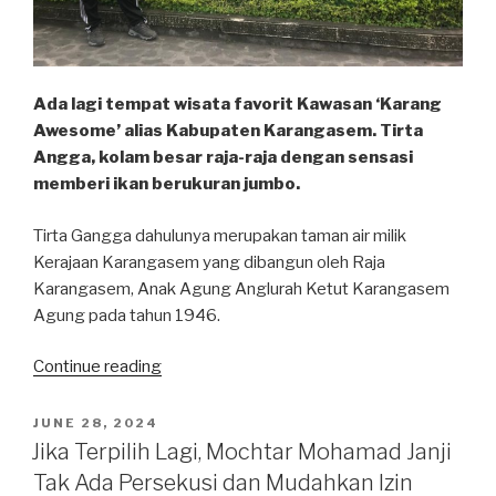
Ada lagi tempat wisata favorit Kawasan ‘Karang
Awesome’ alias Kabupaten Karangasem. Tirta
Angga, kolam besar raja-raja dengan sensasi
memberi ikan berukuran jumbo.
Tirta Gangga dahulunya merupakan taman air milik
Kerajaan Karangasem yang dibangun oleh Raja
Karangasem, Anak Agung Anglurah Ketut Karangasem
Agung pada tahun 1946.
“Wisata
Continue reading
Bali:
Tirta
POSTED
JUNE 28, 2024
ON
Gangga,
Jika Terpilih Lagi, Mochtar Mohamad Janji
Taman
Tak Ada Persekusi dan Mudahkan Izin