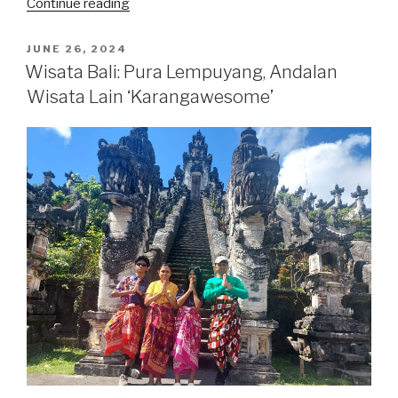
“Jalan
Continue reading
Terjal
Kualifikasi
POSTED
JUNE 26, 2024
ON
Piala
Wisata Bali: Pura Lempuyang, Andalan
Dunia
Wisata Lain ‘Karangawesome’
2006
Indonesia
di
Grup
Neraka”