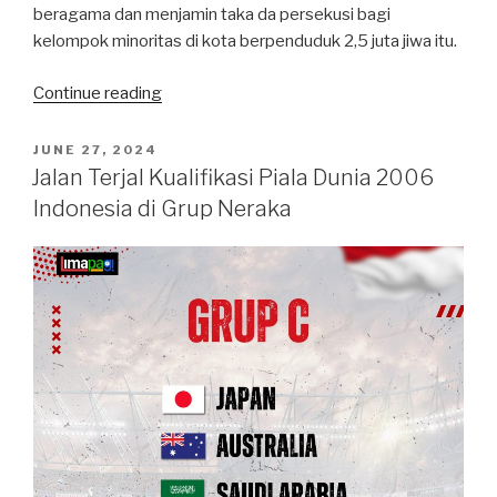
beragama dan menjamin taka da persekusi bagi
kelompok minoritas di kota berpenduduk 2,5 juta jiwa itu.
“Jika
Continue reading
Terpilih
Lagi,
POSTED
JUNE 27, 2024
ON
Mochtar
Jalan Terjal Kualifikasi Piala Dunia 2006
Mohamad
Indonesia di Grup Neraka
Janji
Tak
Ada
Persekusi
dan
Mudahkan
Izin
Rumah
Ibadah”