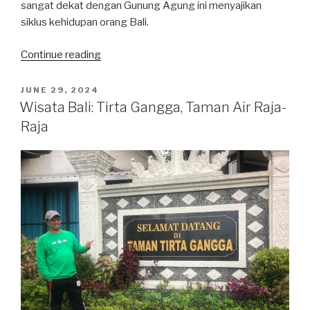
sangat dekat dengan Gunung Agung ini menyajikan
siklus kehidupan orang Bali.
“Kesengsem
Continue reading
Museum
Kehidupan
POSTED
JUNE 29, 2024
ON
ala
Wisata Bali: Tirta Gangga, Taman Air Raja-
Samsara
Raja
Karangasem”