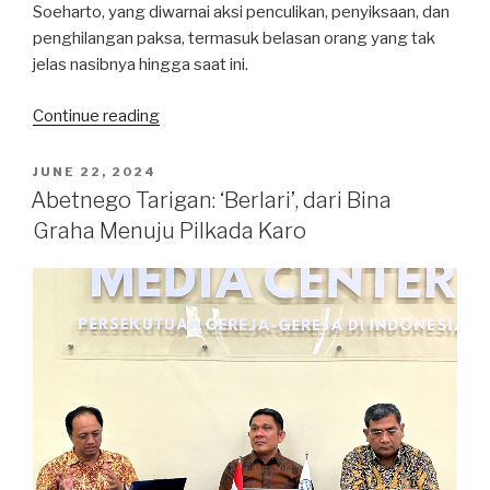
Soeharto, yang diwarnai aksi penculikan, penyiksaan, dan
penghilangan paksa, termasuk belasan orang yang tak
jelas nasibnya hingga saat ini.
“Film
Continue reading
‘Yang
Tak
POSTED
JUNE 22, 2024
ON
Pernah
Abetnego Tarigan: ‘Berlari’, dari Bina
Hilang’:
Graha Menuju Pilkada Karo
Cara
Kawan
Herman-
Bimo
Melawan
Lupa”