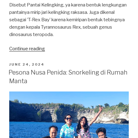
Disebut Pantai Kelingking, ya karena bentuk lengkungan
pantainya mirip jari kelingking raksasa. Juga dikenal
sebagai ’T-Rex Bay’ karena kemiripan bentuk tebingnya
dengan kepala Tyrannosaurus Rex, sebuah genus
dinosaurus teropoda.
“Wisata
Continue reading
Bali:
Pantai
POSTED
JUNE 24, 2024
ON
Kelingking,
Pesona Nusa Penida: Snorkeling di Rumah
Spot
Manta
Penting
di
Nusa
Penida”