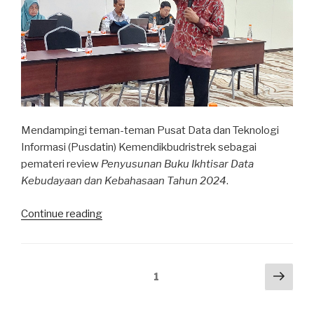
Mendampingi teman-teman Pusat Data dan Teknologi
Informasi (Pusdatin) Kemendikbudristrek sebagai
pemateri review
Penyusunan Buku Ikhtisar Data
Kebudayaan dan Kebahasaan Tahun 2024
.
“Penyusunan
Continue reading
Buku
Ikhtisar
Data
Posts
Next
Page
1
Kebudayaan
pag
navigation
dan
Kebahasaan