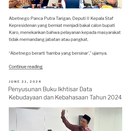
Abetnego Panca Putra Tarigan, Deputi II Kepala Staf
Kepresidenan yang berniat menjadi bakal calon bupati
Karo, menekankan bahwa pelayanan kepada masyarakat
tidak memandang jabatan atau pangkat.
“Abetnego berarti ‘hamba yang bersinar’,” ujarnya.
“Abetnego
Continue reading
Tarigan:
‘Berlari’,
POSTED
JUNE 21, 2024
ON
dari
Penyusunan Buku Ikhtisar Data
Bina
Kebudayaan dan Kebahasaan Tahun 2024
Graha
Menuju
Pilkada
Karo”