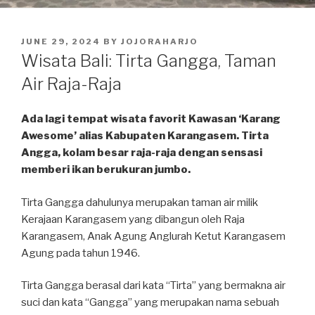
POSTED
JUNE 29, 2024
BY
JOJORAHARJO
ON
Wisata Bali: Tirta Gangga, Taman
Air Raja-Raja
Ada lagi tempat wisata favorit Kawasan ‘Karang
Awesome’ alias Kabupaten Karangasem. Tirta
Angga, kolam besar raja-raja dengan sensasi
memberi ikan berukuran jumbo.
Tirta Gangga dahulunya merupakan taman air milik
Kerajaan Karangasem yang dibangun oleh Raja
Karangasem, Anak Agung Anglurah Ketut Karangasem
Agung pada tahun 1946.
Tirta Gangga berasal dari kata “Tirta” yang bermakna air
suci dan kata “Gangga” yang merupakan nama sebuah