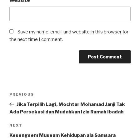
Website
Save my name, email, and website in this browser for
the next time I comment.
Post
Previous
PREVIOUS
navigation
Post
Jika Terpilih Lagi, Mochtar Mohamad Janji Tak
Ada Persekusi dan Mudahkan Izin Rumah Ibadah
Next
NEXT
Post
Kesengsem Museum Kehidupan ala Samsara