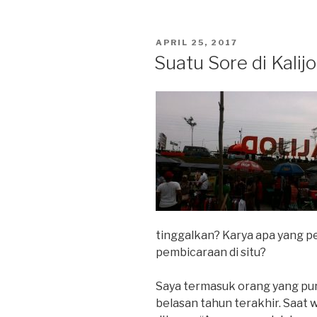
sebagai
Kekuatan
POSTED
APRIL 25, 2017
‘Perang’
ON
Suatu Sore di Kalij
Informasi”
tinggalkan? Karya apa yang pe
pembicaraan di situ?
Saya termasuk orang yang pun
belasan tahun terakhir. Saat 