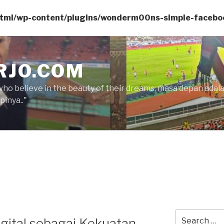
html/wp-content/plugins/wonderm00ns-simple-facebo
RJO.COM
who believe in the beauty of their dreams, masa depan ada
inya.."
Search
gital sebagai Kekuatan