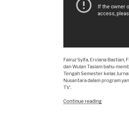
Fairuz Syifa, Erviana Bastian, 
dan Wulan Tasiam bahu-memb
Tengah Semester kelas Jurnali
Nusantara dalam program yan
TV’.
“Fokuslah
Continue reading
pada
Angle
yang
Spesifik