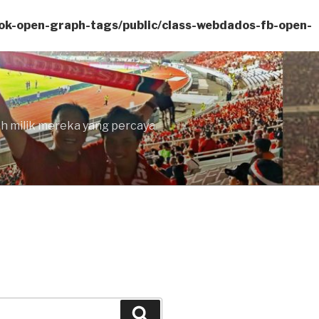
ok-open-graph-tags/public/class-webdados-fb-open-
lah milik mereka yang percaya
Search