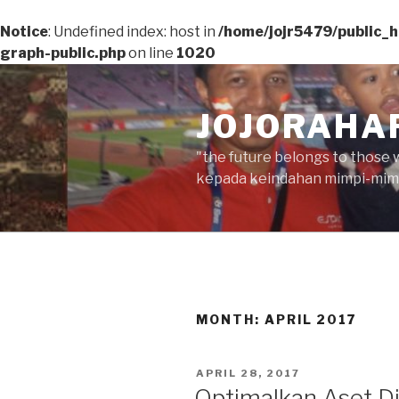
Notice
: Undefined index: host in
/home/jojr5479/public_
graph-public.php
on line
1020
Skip
to
JOJORAHA
content
"the future belongs to those 
kepada keindahan mimpi-mimp
MONTH:
APRIL 2017
POSTED
APRIL 28, 2017
ON
Optimalkan Aset Di