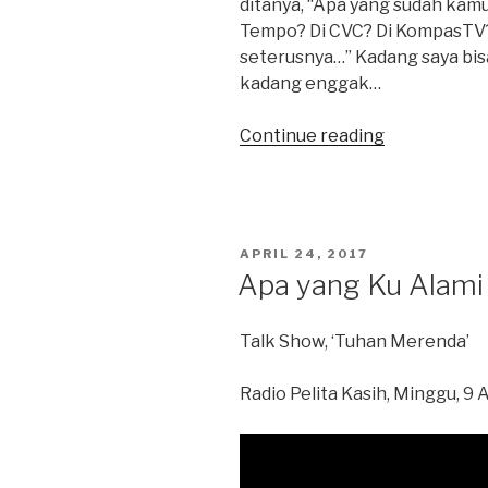
ditanya, “Apa yang sudah kam
Tempo? Di CVC? Di KompasTV?
seterusnya…” Kadang saya bi
kadang enggak…
“Suatu
Continue reading
Sore
di
Kalijodo”
POSTED
APRIL 24, 2017
ON
Apa yang Ku Alami
Talk Show, ‘Tuhan Merenda’
Radio Pelita Kasih, Minggu, 9 