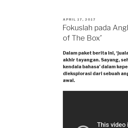
Ku
Alami
Kini…”
POSTED
APRIL 17, 2017
ON
Fokuslah pada Angl
of The Box’
Dalam paket berita ini, ‘ju
akhir tayangan. Sayang, s
kendala bahasa’ dalam kepel
dieksplorasi dari sebuah an
awal.