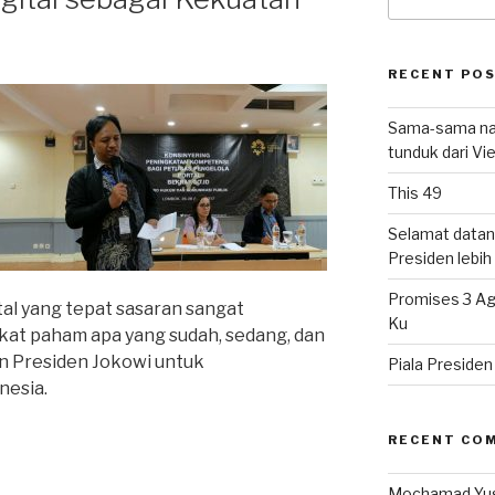
for:
RECENT PO
Sama-sama nat
tunduk dari V
This 49
Selamat datan
Presiden lebih ‘
Promises 3 Ag
ital yang tepat sasaran sangat
Ku
t paham apa yang sudah, sedang, dan
n Presiden Jokowi untuk
Piala Preside
nesia.
RECENT CO
Mochamad Yu