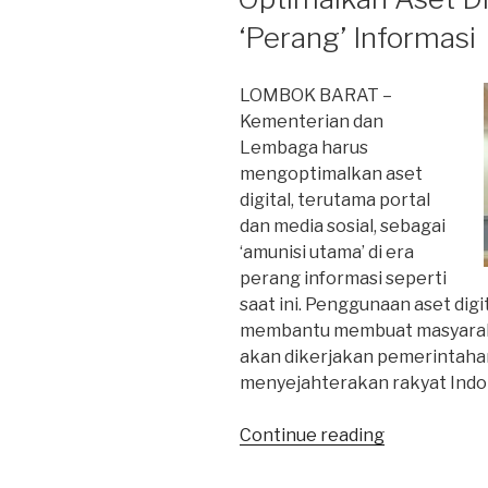
‘Perang’ Informasi
LOMBOK BARAT –
Kementerian dan
Lembaga harus
mengoptimalkan aset
digital, terutama portal
dan media sosial, sebagai
‘amunisi utama’ di era
perang informasi seperti
saat ini. Penggunaan aset dig
membantu membuat masyaraka
akan dikerjakan pemerintaha
menyejahterakan rakyat Indo
“Optimalkan
Continue reading
Aset
Digital