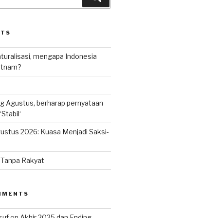
STS
uralisasi, mengapa Indonesia
ietnam?
g Agustus, berharap pernyataan
Stabil‘
ustus 2026: Kuasa Menjadi Saksi-
n Tanpa Rakyat
MMENTS
suf
on
Akhir 2025 dan Ending