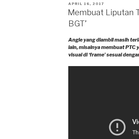
POSTED
APRIL 16, 2017
dan
ON
Membuat Liputan Te
‘Out
BGT’
of
The
Box’”
Angle yang diambil masih ter
lain, misalnya membuat PTC 
visual di ‘frame’ sesuai deng