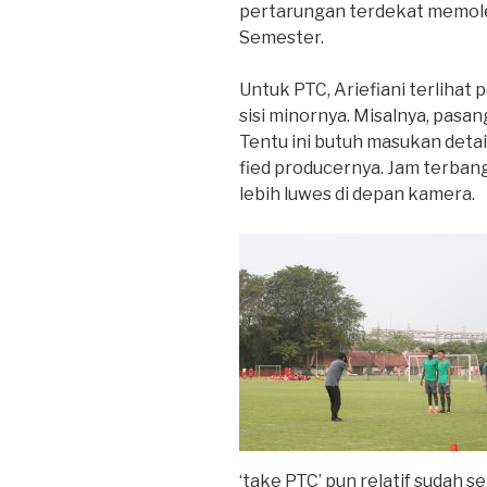
pertarungan terdekat memoles
Semester.
Untuk PTC, Ariefiani terlihat p
sisi minornya. Misalnya, pasa
Tentu ini butuh masukan deta
fied producernya. Jam terba
lebih luwes di depan kamera.
‘take PTC’ pun relatif sudah se