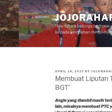
Skip
to
JOJORAHA
content
"the future belongs to those 
kepada keindahan mimpi-mimp
POSTED
APRIL 16, 2017
BY
JOJORAHA
ON
Membuat Liputan Te
BGT’
Angle yang diambil masih ter
lain, misalnya membuat PTC 