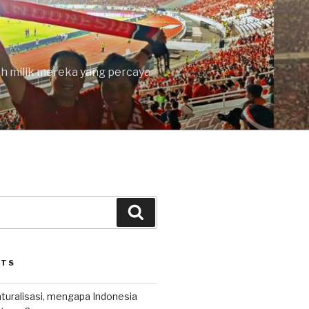
lah milik mereka yang percaya
Search
STS
uralisasi, mengapa Indonesia