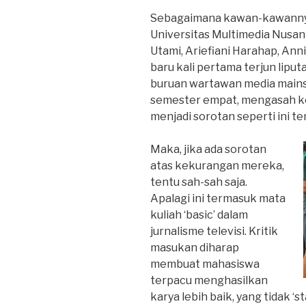
Sebagaimana kawan-kawannya d
Universitas Multimedia Nusant
Utami, Ariefiani Harahap, Ann
baru kali pertama terjun lipu
buruan wartawan media main
semester empat, mengasah ke
menjadi sorotan seperti ini te
Maka, jika ada sorotan
atas kekurangan mereka,
tentu sah-sah saja.
Apalagi ini termasuk mata
kuliah ‘basic’ dalam
jurnalisme televisi. Kritik
masukan diharap
membuat mahasiswa
terpacu menghasilkan
karya lebih baik, yang tidak ‘