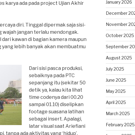
January 2026
 karya ada pada project Ujian Akhir
December 20
November 20
ercaya diri. Tinggal dipermak saja sisi-
ng wajah jangan terlalu mendongak.
October 2025
il dari kawan di bagian kamera maupun
ng yang lebih banyak akan membuatmu
September 2
August 2025
Dari sisi pasca produksi,
July 2025
sebaiknya pada PTC
June 2025
sepanjang itu (sekitar 50
detik ya, kalau kita lihat
May 2025
time codenya dari 00.20
April 2025
sampai 01.10) diselipkan
footage suasana latihan
March 2025
sebagai insert. Apalagi,
February 2025
latar visual saat Ariefiani
pi, tanpa ada aktivitas yang ‘hidup’.