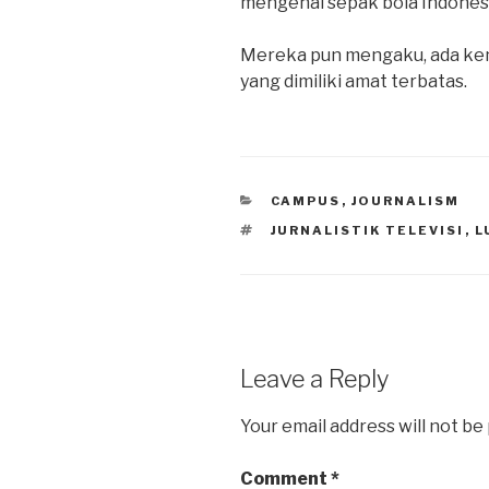
mengenai sepak bola Indonesia
Mereka pun mengaku, ada ken
yang dimiliki amat terbatas.
CATEGORIES
CAMPUS
,
JOURNALISM
TAGS
JURNALISTIK TELEVISI
,
L
Leave a Reply
Your email address will not be
Comment
*