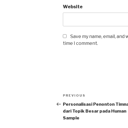
Website
Save my name, email, and w
time I comment.
Post
Previous
PREVIOUS
navigation
Post
Personalisasi Penonton Timna
dari Topik Besar pada Human
Sample