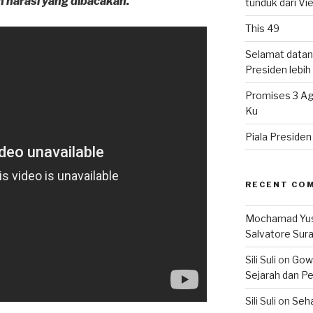
an narasi yang dibacakan.
tunduk dari V
This 49
Selamat datan
Presiden lebih ‘
Promises 3 Ag
Ku
Piala Preside
RECENT CO
Mochamad Yu
Salvatore Sur
Sili Suli
on
Gowo
Sejarah dan Pe
Sili Suli
on
Seha