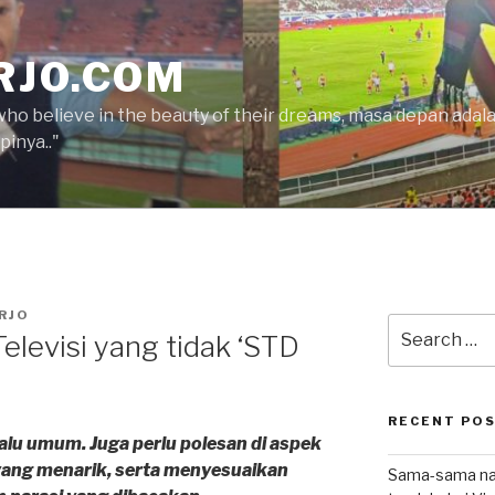
RJO.COM
who believe in the beauty of their dreams, masa depan ada
inya.."
RJO
Search
levisi yang tidak ‘STD
for:
RECENT PO
lalu umum. Juga perlu polesan di aspek
yang menarik, serta menyesuaikan
Sama-sama nat