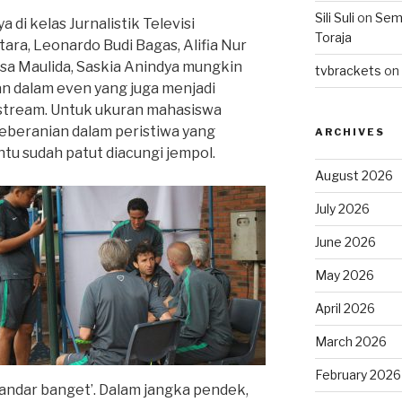
Sili Suli
on
Semo
i kelas Jurnalistik Televisi
Toraja
ara, Leonardo Budi Bagas, Alifia Nur
isa Maulida, Saskia Anindya mungkin
tvbrackets
on
tan dalam even yang juga menjadi
stream. Untuk ukuran mahasiswa
beranian dalam peristiwa yang
ARCHIVES
ntu sudah patut diacungi jempol.
August 2026
July 2026
June 2026
May 2026
April 2026
March 2026
February 2026
standar banget’. Dalam jangka pendek,