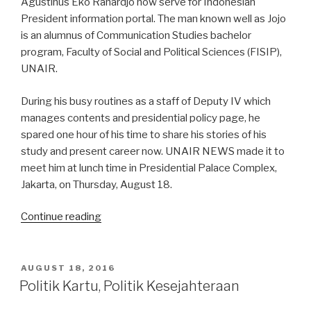
Agustinus Eko Rahardjo now serve for Indonesian
President information portal. The man known well as Jojo
is an alumnus of Communication Studies bachelor
program, Faculty of Social and Political Sciences (FISIP),
UNAIR.
During his busy routines as a staff of Deputy IV which
manages contents and presidential policy page, he
spared one hour of his time to share his stories of his
study and present career now. UNAIR NEWS made it to
meet him at lunch time in Presidential Palace Complex,
Jakarta, on Thursday, August 18.
“UNAIR
Continue reading
Alumnus
Agustinus
Rahardjo
POSTED
AUGUST 18, 2016
ON
Guards
Politik Kartu, Politik Kesejahteraan
President