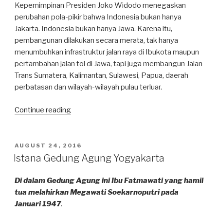
Kepemimpinan Presiden Joko Widodo menegaskan
perubahan pola-pikir bahwa Indonesia bukan hanya
Jakarta. Indonesia bukan hanya Jawa. Karena itu,
pembangunan dilakukan secara merata, tak hanya
menumbuhkan infrastruktur jalan raya di Ibukota maupun
pertambahan jalan tol di Jawa, tapi juga membangun Jalan
Trans Sumatera, Kalimantan, Sulawesi, Papua, daerah
perbatasan dan wilayah-wilayah pulau terluar.
“Merdeka
Continue reading
Tak
Hanya
di
POSTED
AUGUST 24, 2016
ON
Pusat
Istana Gedung Agung Yogyakarta
Kekuasaan”
Di dalam Gedung Agung ini Ibu Fatmawati yang hamil
tua melahirkan Megawati Soekarnoputri pada
Januari 1947
.