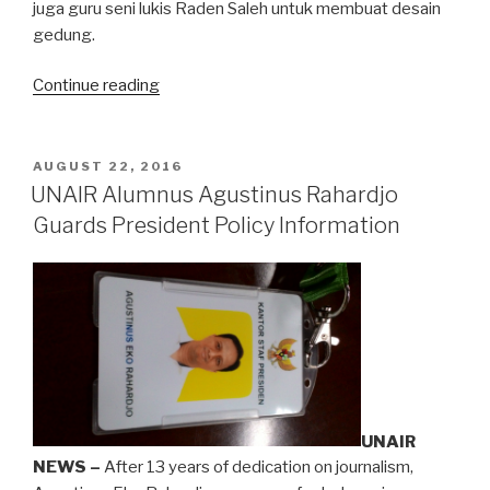
juga guru seni lukis Raden Saleh untuk membuat desain
gedung.
“Istana
Continue reading
Gedung
Agung
Yogyakarta”
POSTED
AUGUST 22, 2016
ON
UNAIR Alumnus Agustinus Rahardjo
Guards President Policy Information
UNAIR
NEWS –
After 13 years of dedication on journalism,