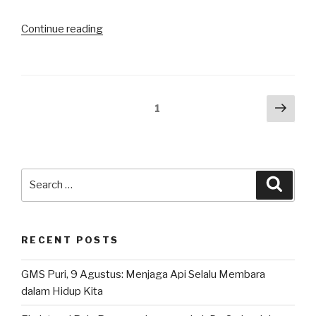
“Soal
Continue reading
Panglima
dan
AS,
Sabarlah
Posts
Next
Page
1
Sedikit”
pag
navigation
Search
Searc
for:
RECENT POSTS
GMS Puri, 9 Agustus: Menjaga Api Selalu Membara
dalam Hidup Kita