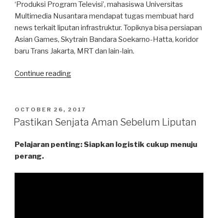
‘Produksi Program Televisi’, mahasiswa Universitas
Multimedia Nusantara mendapat tugas membuat hard
news terkait liputan infrastruktur. Topiknya bisa persiapan
Asian Games, Skytrain Bandara Soekarno-Hatta, koridor
baru Trans Jakarta, MRT dan lain-lain.
“Tantangan
Continue reading
Jurnalis:
Menembus
Birokrasi
POSTED
OCTOBER 26, 2017
ON
Perizinan”
Pastikan Senjata Aman Sebelum Liputan
Pelajaran penting: Siapkan logistik cukup menuju
perang.