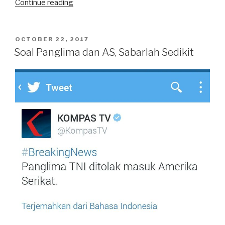
“Pembatasan
Continue reading
Usia
di
PON,
POSTED
OCTOBER 22, 2017
ON
Usul
Soal Panglima dan AS, Sabarlah Sedikit
Cerdas
nan
Kontroversial”