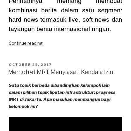
Perintahnya memang membuat
kombinasi berita dalam satu segmen:
hard news termasuk live, soft news dan
tayangan berita internasional ringan.
“Paket
Continue reading
Komplit
dari
‘Info
POSTED
OCTOBER 29, 2017
Nusantara’
ON
Memotret MRT, Menyiasati Kendala Izin
KPTV”
Satu topik berbeda dibandingkan kelompok lain
dalam pilihan topik liputan infrastruktur: progress
MRT di Jakarta. Apa masukan membangun bagi
kelompok ini?