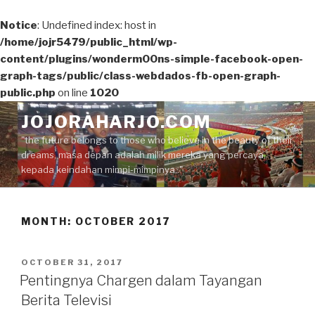
Notice
: Undefined index: host in
/home/jojr5479/public_html/wp-
content/plugins/wonderm00ns-simple-facebook-open-
graph-tags/public/class-webdados-fb-open-graph-
public.php
on line
1020
Skip
JOJORAHARJO.COM
to
"the future belongs to those who believe in the beauty of their
content
dreams, masa depan adalah milik mereka yang percaya
kepada keindahan mimpi-mimpinya.."
MONTH:
OCTOBER 2017
POSTED
OCTOBER 31, 2017
ON
Pentingnya Chargen dalam Tayangan
Berita Televisi