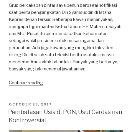
Grup percakapan pintar saya penuh berbagai notifikasi
saat berita pengangkatan Din Syamsuddin di Istana
Kepresidenan tersiar. Beberapa kawan menanyakan,
mengapa figur mantan Ketua Umum PP Muhammadiyah
dan MUI Pusat itu bisa mendapatkan kehormatan
sebagai wakil presiden untuk urusan agama dan
peradaban. Ada juga kawan yang mengirim link video
dialog Din di salah satu televisi berita usai aksi massa
mendemo Ahok akhir tahun lalu. Banyak yang bertanya,
banyak yang tak menemui jawabannya.
“Melantik
Continue reading
Din,
Membaca
Pikiran
POSTED
OCTOBER 23, 2017
ON
Presiden”
Pembatasan Usia di PON, Usul Cerdas nan
Kontroversial