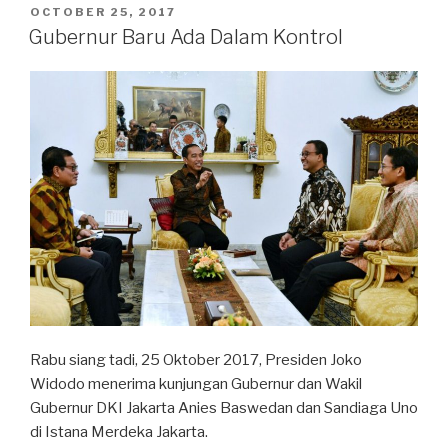
Sebelum
POSTED
OCTOBER 25, 2017
ON
Liputan”
Gubernur Baru Ada Dalam Kontrol
Rabu siang tadi, 25 Oktober 2017, Presiden Joko
Widodo menerima kunjungan Gubernur dan Wakil
Gubernur DKI Jakarta Anies Baswedan dan Sandiaga Uno
di Istana Merdeka Jakarta.