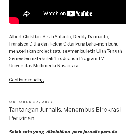
Albert Christian, Kevin Sutanto, Deddy Darmanto,
Fransisca Ditha dan Rekha Oktariyana bahu-membahu
mengerjakan project satu segmen bulletin Ujian Tengah
Semester mata kuliah ‘Production Program TV’
Universitas Multimedia Nusantara.
“Semangat
Continue reading
‘Menjual’
Gelora
Bung
POSTED
OCTOBER 27, 2017
ON
Karno”
Tantangan Jurnalis: Menembus Birokrasi
Perizinan
Salah satu yang ‘dikeluhkan’ para jurnalis pemula