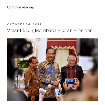
“Gubernur
Continue reading
Baru
Ada
Dalam
POSTED
OCTOBER 24, 2017
ON
Kontrol”
Melantik Din, Membaca Pikiran Presiden