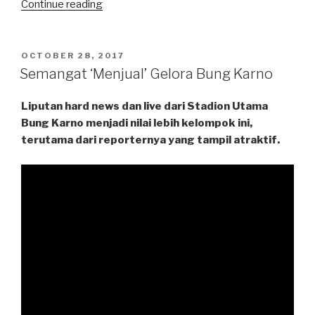
“Memotret
Continue reading
MRT,
Menyiasati
Kendala
POSTED
OCTOBER 28, 2017
ON
Izin”
Semangat ‘Menjual’ Gelora Bung Karno
Liputan hard news dan live dari Stadion Utama
Bung Karno menjadi nilai lebih kelompok ini,
terutama dari reporternya yang tampil atraktif.