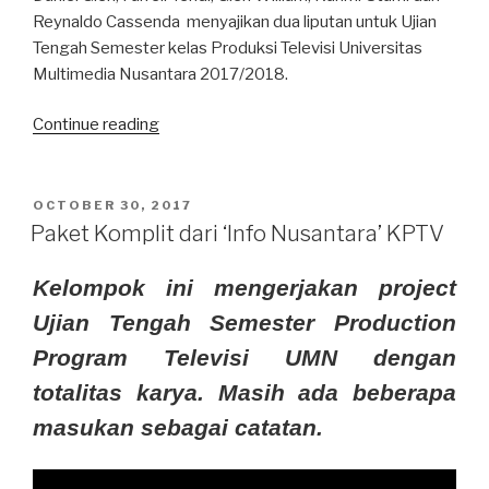
Reynaldo Cassenda menyajikan dua liputan untuk Ujian
Tengah Semester kelas Produksi Televisi Universitas
Multimedia Nusantara 2017/2018.
“Pentingnya
Continue reading
Chargen
dalam
Tayangan
POSTED
OCTOBER 30, 2017
ON
Berita
Paket Komplit dari ‘Info Nusantara’ KPTV
Televisi”
Kelompok ini mengerjakan project
Ujian Tengah Semester Production
Program Televisi UMN dengan
totalitas karya. Masih ada beberapa
masukan sebagai catatan.