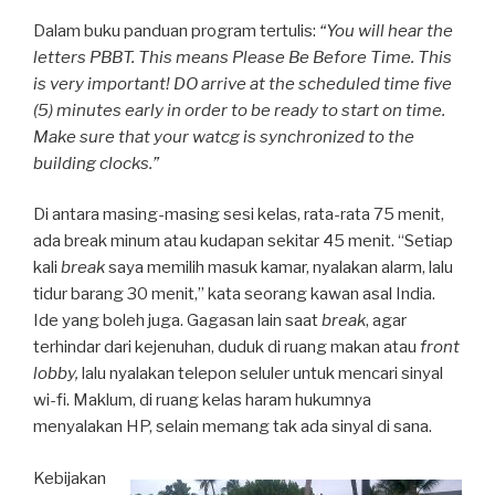
Dalam buku panduan program tertulis:
“You will hear the
letters PBBT. This means Please Be Before Time. This
is very important! DO arrive at the scheduled time five
(5) minutes early in order to be ready to start on time.
Make sure that your watcg is synchronized to the
building clocks.”
Di antara masing-masing sesi kelas, rata-rata 75 menit,
ada break minum atau kudapan sekitar 45 menit. “Setiap
kali
break
saya memilih masuk kamar, nyalakan alarm, lalu
tidur barang 30 menit,” kata seorang kawan asal India.
Ide yang boleh juga. Gagasan lain saat
break
, agar
terhindar dari kejenuhan, duduk di ruang makan atau
front
lobby,
lalu nyalakan telepon seluler untuk mencari sinyal
wi-fi. Maklum, di ruang kelas haram hukumnya
menyalakan HP, selain memang tak ada sinyal di sana.
Kebijakan