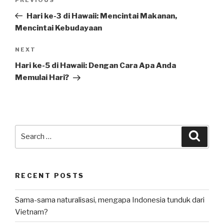
Previous
navigation
Post
Hari ke-3 di Hawaii: Mencintai Makanan,
Mencintai Kebudayaan
Next
NEXT
Post
Hari ke-5 di Hawaii: Dengan Cara Apa Anda
Memulai Hari?
Search
Searc
for:
RECENT POSTS
Sama-sama naturalisasi, mengapa Indonesia tunduk dari
Vietnam?