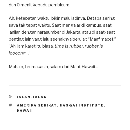
dan 0 menit kepada pembicara.
Ah, ketepatan waktu, bikin malu jadinya. Betapa sering
saya tak tepat waktu. Saat mengajar di kampus, saat
janjian dengan narasumber di Jakarta, atau di saat-saat
penting lain yang lalu seenaknya berujar: “Maaf macet,”
“Ah, jam karet itu biasa,
time is rubber, rubber is
loooong
…”
Mahalo, terimakasih, salam dari Maui, Hawaii…
CATEGORIES
JALAN-JALAN
TAGS
AMERIKA SERIKAT
,
HAGGAI INSTITUTE
,
HAWAII