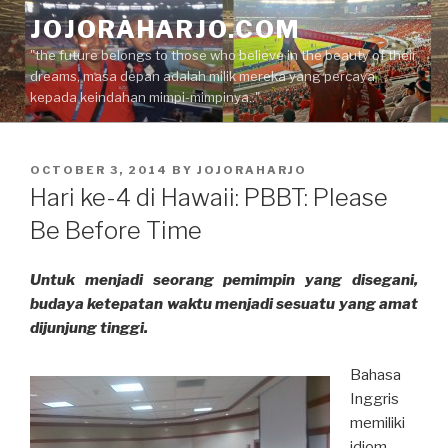
Skip
JOJORAHARJO.COM
to
"the future belongs to those who believe in the beauty of their
content
dreams, masa depan adalah milik mereka yang percaya
kepada keindahan mimpi-mimpinya.."
POSTED
OCTOBER 3, 2014
BY
JOJORAHARJO
ON
Hari ke-4 di Hawaii: PBBT: Please
Be Before Time
Untuk menjadi seorang pemimpin yang disegani,
budaya ketepatan waktu menjadi sesuatu yang amat
dijunjung tinggi.
Bahasa
Inggris
memiliki
idiom