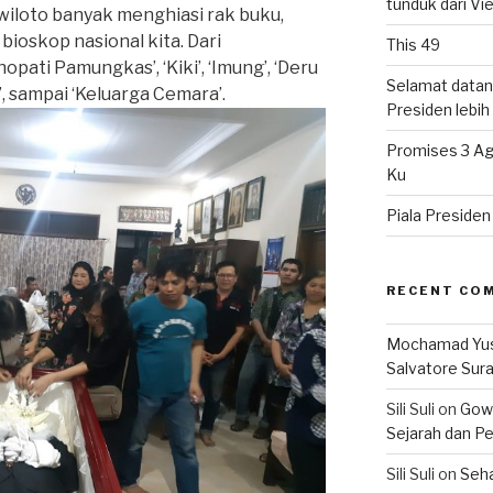
tunduk dari V
iloto banyak menghiasi rak buku,
bioskop nasional kita. Dari
This 49
pati Pamungkas’, ‘Kiki’, ‘Imung’, ‘Deru
Selamat datan
’, sampai ‘Keluarga Cemara’.
Presiden lebih ‘
Promises 3 Ag
Ku
Piala Preside
RECENT CO
Mochamad Yu
Salvatore Sur
Sili Suli
on
Gowo
Sejarah dan Pe
Sili Suli
on
Seha