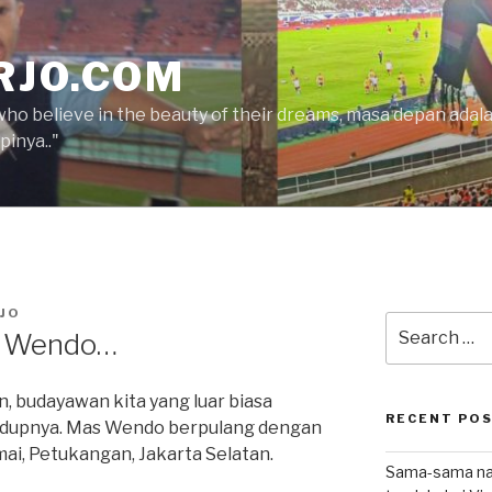
RJO.COM
who believe in the beauty of their dreams, masa depan ada
inya.."
JO
Search
s Wendo…
for:
n, budayawan kita yang luar biasa
RECENT PO
hidupnya. Mas Wendo berpulang dengan
mai, Petukangan, Jakarta Selatan.
Sama-sama nat