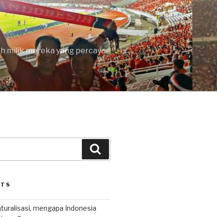
lah milik mereka yang percaya
Search
STS
uralisasi, mengapa Indonesia