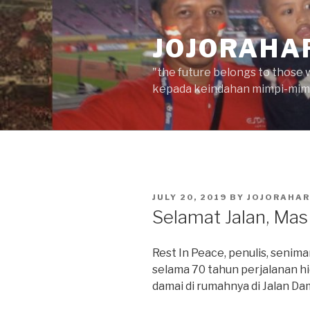
Skip
to
JOJORAHA
content
"the future belongs to those 
kepada keindahan mimpi-mimp
POSTED
JULY 20, 2019
BY
JOJORAHAR
ON
Selamat Jalan, Ma
Rest In Peace, penulis, senima
selama 70 tahun perjalanan 
damai di rumahnya di Jalan Da