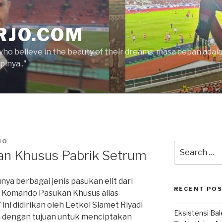
RJO.COM
who believe in the beauty of their dreams, masa depan ada
inya.."
JO
Search
an Khusus Pabrik Setrum
for:
ya berbagai jenis pasukan elit dari
RECENT PO
a Komando Pasukan Khusus alias
ini didirikan oleh Letkol Slamet Riyadi
Eksistensi Ba
 dengan tujuan untuk menciptakan