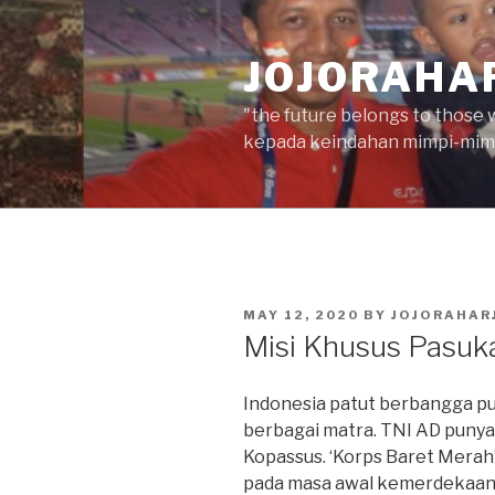
Skip
to
JOJORAHA
content
"the future belongs to those 
kepada keindahan mimpi-mimp
POSTED
MAY 12, 2020
BY
JOJORAHAR
ON
Misi Khusus Pasuk
Indonesia patut berbangga pun
berbagai matra. TNI AD puny
Kopassus. ‘Korps Baret Merah’ 
pada masa awal kemerdekaan