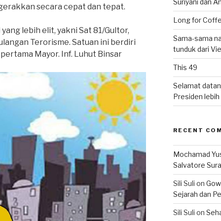
Suriyani dan A
gerakkan secara cepat dan tepat.
Long for Coffe
ang lebih elit, yakni Sat 81/Gultor,
Sama-sama nat
angan Terorisme. Satuan ini berdiri
tunduk dari V
ertama Mayor. Inf. Luhut Binsar
This 49
Selamat datan
Presiden lebih ‘
RECENT CO
Mochamad Yu
Salvatore Sur
Sili Suli
on
Gowo
Sejarah dan Pe
Sili Suli
on
Seha