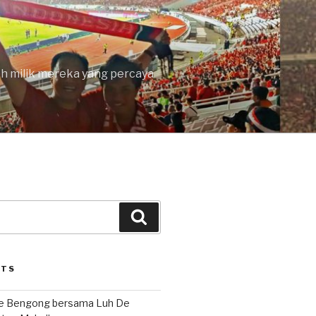
lah milik mereka yang percaya
Search
STS
le Bengong bersama Luh De