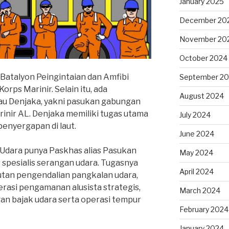
January 2025
December 20
November 20
October 2024
 Batalyon Peingintaian dan Amfibi
September 2
Korps Marinir. Selain itu, ada
August 2024
u Denjaka, yakni pasukan gabungan
rinir AL. Denjaka memiliki tugas utama
July 2024
nyergapan di laut.
June 2024
Udara punya Paskhas alias Pasukan
May 2024
 spesialis serangan udara. Tugasnya
April 2024
tan pengendalian pangkalan udara,
rasi pengamanan alusista strategis,
March 2024
n bajak udara serta operasi tempur
February 2024
January 2024