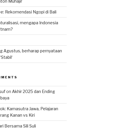
nton Muhajir
e: Rekomendasi Ngopi di Bali
uralisasi, mengapa Indonesia
ietnam?
g Agustus, berharap pernyataan
Stabil‘
MMENTS
suf
on
Akhir 2025 dan Ending
abaya
k: Kamasutra Jawa, Pelajaran
rang Kanan vs Kiri
ri Bersama Sili Suli