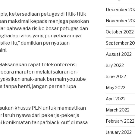
December 20
s, ketersediaan petugas di titik-titik
November 20
wasan maksimal kepada menjaga pasokan
adar bahwa ada risiko besar petugas dan
October 2022
nghadapi virus yang penyebarannya
risiko itu,” demikian pernyataan
September 20
ini.
August 2022
 melaksanakan rapat telekonferensi
July 2022
secara maraton melalui saluran on-
June 2022
nyaksikan anak-anak bermain youtube
s tanpa henti, jangan pernah lupa
May 2022
April 2022
asukan khusus PLN untuk memastikan
March 2022
rtaruh nyawa dari pekerja-pekerja
February 2022
i kenikmatan tanpa ‘black-out’ di masa
January 2022