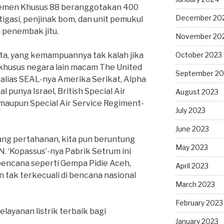
tasemen Khusus 88 beranggotakan 400
December 20
stigasi, penjinak bom, dan unit pemukul
i penembak jitu.
November 20
ita, yang kemampuannya tak kalah jika
October 2023
khusus negara lain macam The United
September 20
 alias SEAL-nya Amerika Serikat, Alpha
 punya Israel, British Special Air
August 2023
 maupun Special Air Service Regiment-
July 2023
June 2023
bidang pertahanan, kita pun beruntung
May 2023
N. ‘Kopassus’-nya Pabrik Setrum ini
 bencana seperti Gempa Pidie Aceh,
April 2023
n tak terkecuali di bencana nasional
March 2023
February 2023
layanan listrik terbaik bagi
January 2023