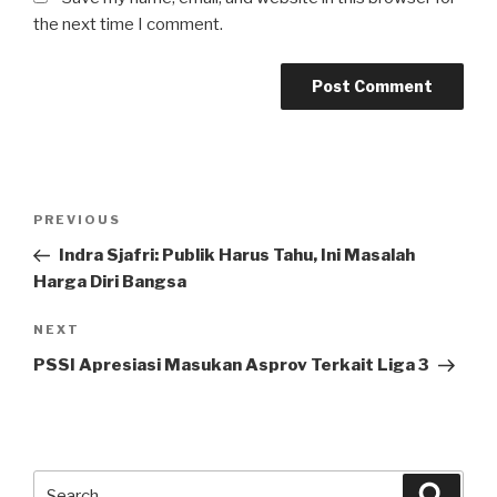
the next time I comment.
Post
Previous
PREVIOUS
navigation
Post
Indra Sjafri: Publik Harus Tahu, Ini Masalah
Harga Diri Bangsa
Next
NEXT
Post
PSSI Apresiasi Masukan Asprov Terkait Liga 3
Search
Searc