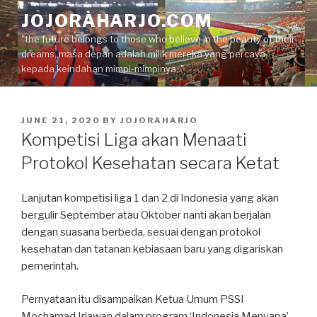
Skip
JOJORAHARJO.COM
to
"the future belongs to those who believe in the beauty of their
content
dreams, masa depan adalah milik mereka yang percaya
kepada keindahan mimpi-mimpinya.."
POSTED
JUNE 21, 2020
BY
JOJORAHARJO
ON
Kompetisi Liga akan Menaati
Protokol Kesehatan secara Ketat
Lanjutan kompetisi liga 1 dan 2 di Indonesia yang akan
bergulir September atau Oktober nanti akan berjalan
dengan suasana berbeda, sesuai dengan protokol
kesehatan dan tatanan kebiasaan baru yang digariskan
pemerintah.
Pernyataan itu disampaikan Ketua Umum PSSI
Mochamad Iriawan dalam program ‘Indonesia Menyapa’