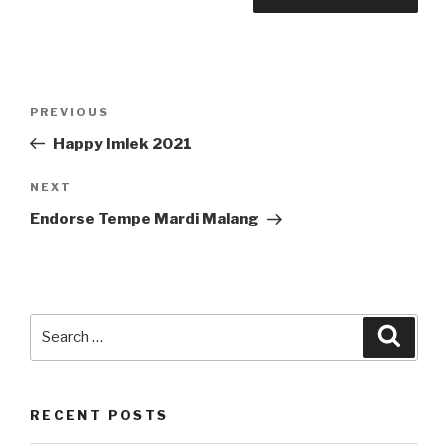
Post
Previous
PREVIOUS
navigation
Post
Happy Imlek 2021
Next
NEXT
Post
Endorse Tempe Mardi Malang
Search
Searc
for:
RECENT POSTS