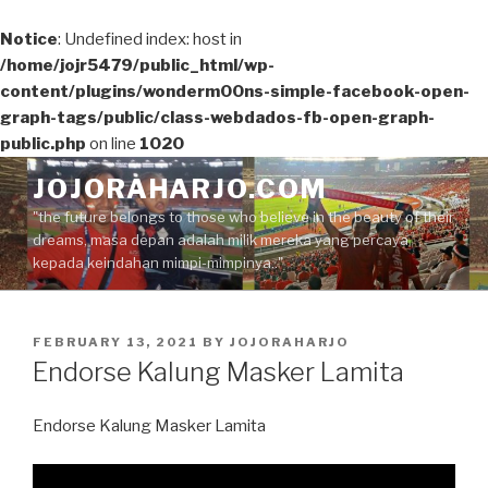
Notice
: Undefined index: host in
/home/jojr5479/public_html/wp-
content/plugins/wonderm00ns-simple-facebook-open-
graph-tags/public/class-webdados-fb-open-graph-
public.php
on line
1020
Skip
JOJORAHARJO.COM
to
"the future belongs to those who believe in the beauty of their
content
dreams, masa depan adalah milik mereka yang percaya
kepada keindahan mimpi-mimpinya.."
POSTED
FEBRUARY 13, 2021
BY
JOJORAHARJO
ON
Endorse Kalung Masker Lamita
Endorse Kalung Masker Lamita