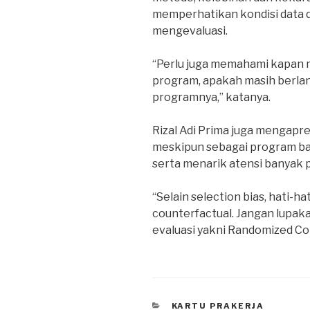
memperhatikan kondisi data d
mengevaluasi.
“Perlu juga memahami kapan m
program, apakah masih berlan
programnya,” katanya.
Rizal Adi Prima juga mengapre
meskipun sebagai program ba
serta menarik atensi banyak p
“Selain selection bias, hati-h
counterfactual. Jangan lupak
evaluasi yakni Randomized Cont
CATEGORIES
KARTU PRAKERJA