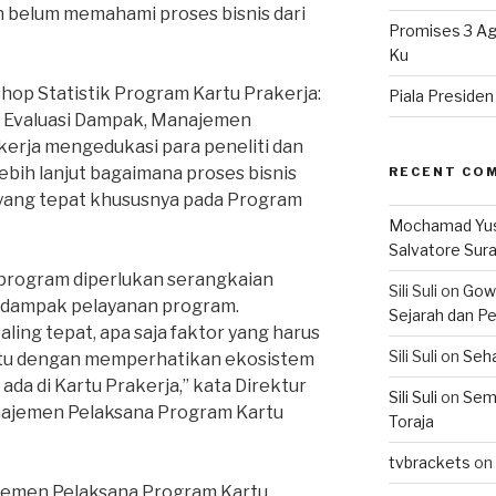
 belum memahami proses bisnis dari
Promises 3 Ag
Ku
shop Statistik Program Kartu Prakerja:
Piala Preside
 Evaluasi Dampak, Manajemen
erja mengedukasi para peneliti dan
ih lanjut bagaimana proses bisnis
RECENT CO
yang tepat khususnya pada Program
Mochamad Yu
Salvatore Sur
program diperlukan serangkaian
Sili Suli
on
Gowo
dampak pelayanan program.
Sejarah dan Pe
ing tepat, apa saja faktor yang harus
Sili Suli
on
Seha
tentu dengan memperhatikan ekosistem
ada di Kartu Prakerja,” kata Direktur
Sili Suli
on
Semo
najemen Pelaksana Program Kartu
Toraja
tvbrackets
on
ajemen Pelaksana Program Kartu