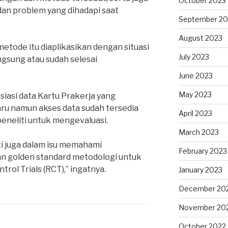
October 2023
an problem yang dihadapi saat
September 20
August 2023
etode itu diaplikasikan dengan situasi
July 2023
gsung atau sudah selesai
June 2023
May 2023
siasi data Kartu Prakerja yang
ru namun akses data sudah tersedia
April 2023
eneliti untuk mengevaluasi.
March 2023
ati juga dalam isu memahami
February 2023
an golden standard metodologi untuk
rol Trials (RCT),” ingatnya.
January 2023
December 20
November 20
October 2022