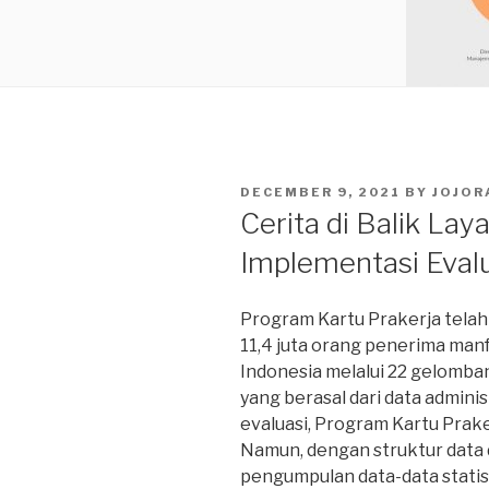
POSTED
DECEMBER 9, 2021
BY
JOJOR
ON
Cerita di Balik Lay
Implementasi Eval
Program Kartu Prakerja telah 
11,4 juta orang penerima manf
Indonesia melalui 22 gelomban
yang berasal dari data adminis
evaluasi, Program Kartu Prake
Namun, dengan struktur data 
pengumpulan data-data statis