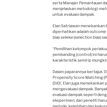
serta Manajer Pemantauan dan
menjelaskan metodologi-metod
untuk evaluasi dampak.
Elan Satriawan menekankan b
diperhatikan adalah outcome
bias seleksi (selection bias) 
“Pemilihan kelompok perlaku
pembanding (control) ini haru
karakteristik semirip mungkin
Dalam paparannya bertajuk ‘D
Propensity Score Matching (P
(DiD)’, Elan juga menekankan
mengevaluasi dampak. Banyak
evaluasi dampak seperti den
eksperimen, dan peneliti har
metode, kelebihan dan kekura