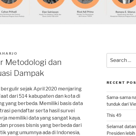
AHARJO
Search
ar Metodologi dan
for:
uasi Dampak
RECENT PO
bergulir sejak April 2020 menjaring
aat dari 514 kabupaten dan kota di
Sama-sama nat
g yang berbeda. Memiliki basis data
tunduk dari V
trasi pendaftar serta hasil survei
This 49
rja memiliki data yang sangat kaya.
dan proses bisnis yang berbeda dari
Selamat datan
tik yang umumnya ada di Indonesia,
Presiden lebih ‘