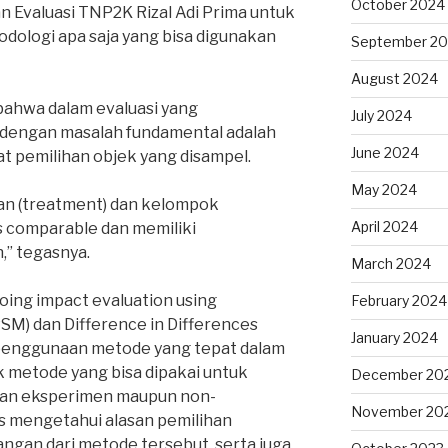
October 2024
 Evaluasi TNP2K Rizal Adi Prima untuk
ologi apa saja yang bisa digunakan
September 2
August 2024
ahwa dalam evaluasi yang
July 2024
 dengan masalah fundamental adalah
June 2024
saat pemilihan objek yang disampel.
May 2024
an (treatment) dan kelompok
April 2024
s comparable dan memiliki
,” tegasnya.
March 2024
oing impact evaluation using
February 2024
SM) dan Difference in Differences
January 2024
 penggunaan metode yang tepat dalam
 metode yang bisa dipakai untuk
December 20
gan eksperimen maupun non-
November 20
us mengetahui alasan pemilihan
ngan dari metode tersebut, serta juga