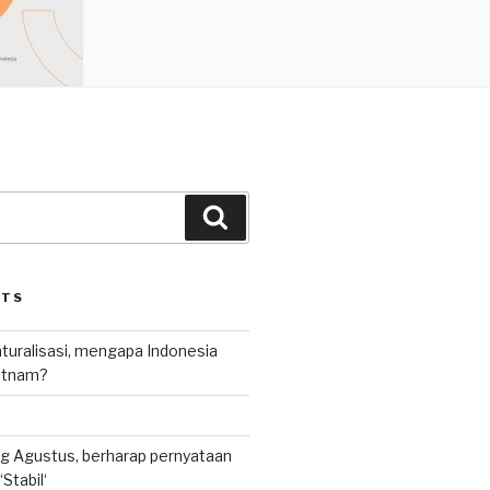
Search
STS
uralisasi, mengapa Indonesia
ietnam?
g Agustus, berharap pernyataan
Stabil‘