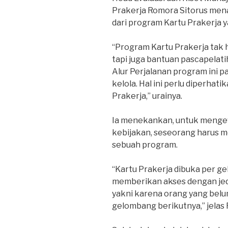
Prakerja Romora Sitorus mena
dari program Kartu Prakerja y
“Program Kartu Prakerja tak
tapi juga bantuan pascapelati
Alur Perjalanan program ini 
kelola. Hal ini perlu diperhat
Prakerja,” urainya.
Ia menekankan, untuk mengev
kebijakan, seseorang harus me
sebuah program.
“Kartu Prakerja dibuka per ge
memberikan akses dengan jeda
yakni karena orang yang belum
gelombang berikutnya,” jelas