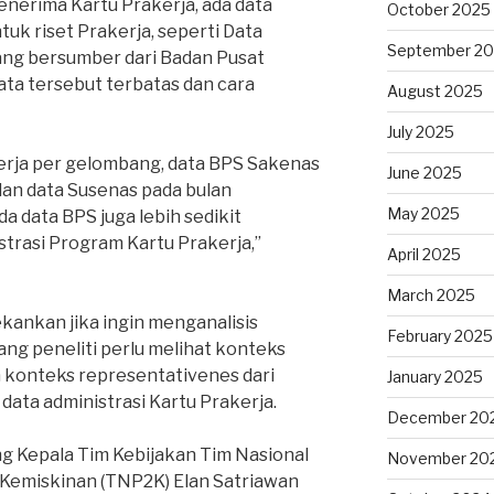
penerima Kartu Prakerja, ada data
October 2025
tuk riset Prakerja, seperti Data
September 2
ang bersumber dari Badan Pusat
data tersebut terbatas dan cara
August 2025
July 2025
kerja per gelombang, data BPS Sakenas
June 2025
dan data Susenas pada bulan
May 2025
 data BPS juga lebih sedikit
strasi Program Kartu Prakerja,”
April 2025
March 2025
kankan jika ingin menganalisis
February 2025
ng peneliti perlu melihat konteks
 konteks representativenes dari
January 2025
data administrasi Kartu Prakerja.
December 20
g Kepala Tim Kebijakan Tim Nasional
November 20
Kemiskinan (TNP2K) Elan Satriawan