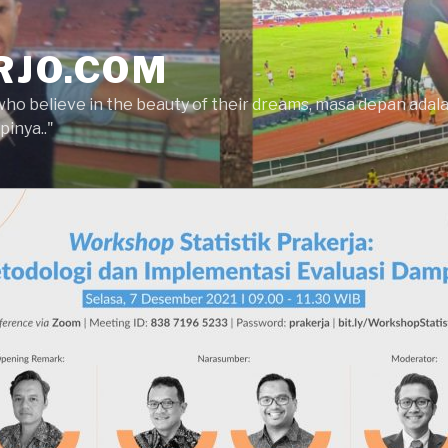
RJO.COM
who believe in the beauty of their dreams, masa depan ada
inya.."