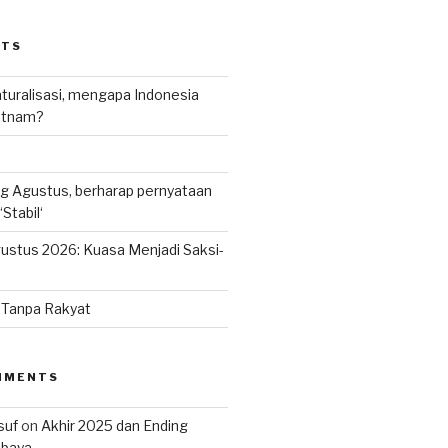
STS
uralisasi, mengapa Indonesia
ietnam?
g Agustus, berharap pernyataan
Stabil‘
ustus 2026: Kuasa Menjadi Saksi-
n Tanpa Rakyat
MMENTS
suf
on
Akhir 2025 dan Ending
abaya