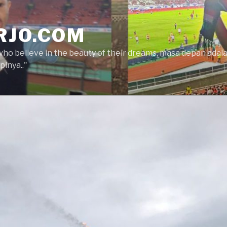
RJO.COM
who believe in the beauty of their dreams, masa depan ada
inya.."