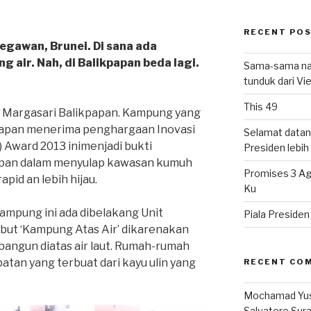
RECENT PO
egawan, Brunei. Di sana ada
g air. Nah, di Balikpapan beda lagi.
Sama-sama nat
tunduk dari V
This 49
i Margasari Balikpapan. Kampung yang
apan menerima penghargaan Inovasi
Selamat datan
Award 2013 inimenjadi bukti
Presiden lebih ‘
apan dalam menyulap kawasan kumuh
Promises 3 Ag
pid an lebih hijau.
Ku
kampung ini ada dibelakang Unit
Piala Preside
but ‘Kampung Atas Air’ dikarenakan
angun diatas air laut. Rumah-rumah
atan yang terbuat dari kayu ulin yang
RECENT CO
Mochamad Yu
Salvatore Sur