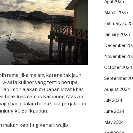
April 2025
March 2025
February 2025
January 2025
December 20
November 20
October 2024
ih ramai jika malam, karena tak jauh
September 2
i wisata kuliner yang tertib berupa
 rapi menjajakan makanan lezat khas
August 2024
ya tidak luas namun Kampung Atas Air
July 2024
ib hadir dalam bucket list perjalanan
unjung ke Balikpapan.
June 2024
May 2024
an makan kepiting kenari: wajib