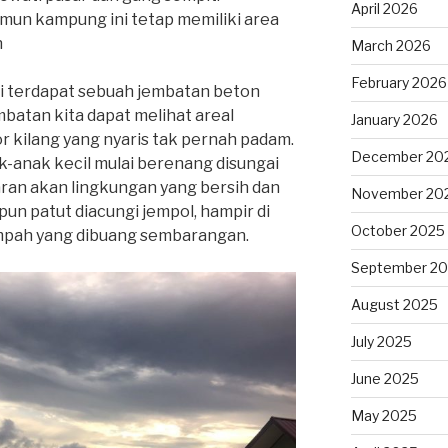
April 2026
amun kampung ini tetap memiliki area
n
March 2026
February 2026
i terdapat sebuah jembatan beton
batan kita dapat melihat areal
January 2026
 kilang yang nyaris tak pernah padam.
December 20
k-anak kecil mulai berenang disungai
ran akan lingkungan yang bersih dan
November 20
un patut diacungi jempol, hampir di
October 2025
mpah yang dibuang sembarangan.
September 2
August 2025
July 2025
June 2025
May 2025