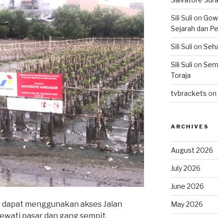
Sili Suli
on
Gowo
Sejarah dan Pe
Sili Suli
on
Seha
Sili Suli
on
Semo
Toraja
tvbrackets
on
ARCHIVES
August 2026
July 2026
June 2026
a dapat menggunakan akses Jalan
May 2026
ewati pasar dan gang sempit.