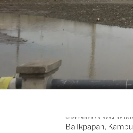
POSTED
SEPTEMBER 10, 2024
BY
JOJ
ON
Balikpapan, Kampun