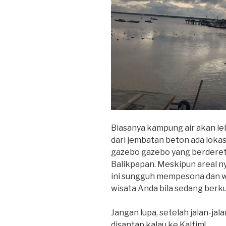
Biasanya kampung air akan leb
dari jembatan beton ada lokas
gazebo gazebo yang berderet
Balikpapan. Meskipun areal n
ini sungguh mempesona dan waj
wisata Anda bila sedang berk
Jangan lupa, setelah jalan-jal
disantap kalau ke Kaltim!