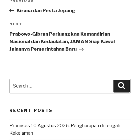
Previous
PREVIOUS
navigation
Post
Kirana dan Pesta Jepang
Next
NEXT
Post
Prabowo-Gibran Perjuangkan Kemandirian
Nasional dan Kedaulatan, JAMAN Siap Kawal
Jalannya Pemerintahan Baru
Search
Searc
for:
RECENT POSTS
Promises 10 Agustus 2026: Pengharapan di Tengah
Kekelaman