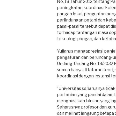
No. 18 Tahun 2012 tentang P
peningkatan koordinasi kele
pangan lokal, penguatan pen
perlindungan petani dan kebe
pasal-pasal tersebut dapat di
terhadap tantangan masa dep
teknologi pangan, dan ketaha
Yulianus mengapresiasi penje
pengaturan dan perundang-un
Undang-Undang No. 18/2032 P
semua hanya di tataran teori
koordinasi dengan instansi te
”Universitas seharusnya tid
pertanian yang pandai dalam b
menghasilkan lulusan yang jag
Seharusnya profesor dan guru
dan melihat langsung betapa