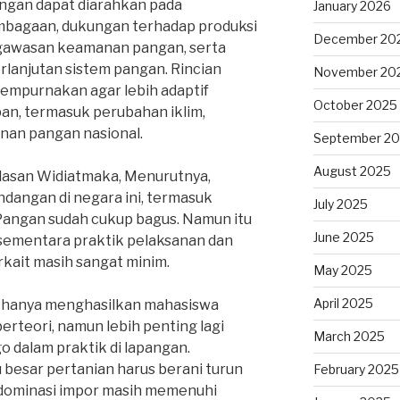
angan dapat diarahkan pada
January 2026
mbagaan, dukungan terhadap produksi
December 20
gawasan keamanan pangan, serta
rlanjutan sistem pangan. Rincian
November 20
sempurnakan agar lebih adaptif
October 2025
an, termasuk perubahan iklim,
nan pangan nasional.
September 2
August 2025
lasan Widiatmaka, Menurutnya,
dangan di negara ini, termasuk
July 2025
angan sudah cukup bagus. Namun itu
June 2025
, sementara praktik pelaksanan dan
rkait masih sangat minim.
May 2025
April 2025
ak hanya menghasilkan mahasiswa
erteori, namun lebih penting lagi
March 2025
o dalam praktik di lapangan.
 besar pertanian harus berani turun
February 2025
 dominasi impor masih memenuhi