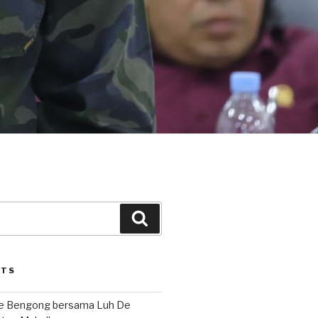
Search
STS
le Bengong bersama Luh De