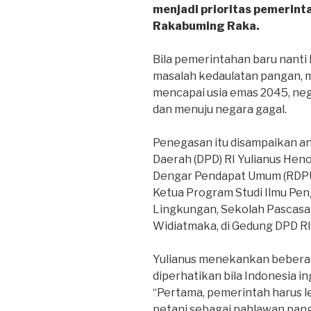
menjadi prioritas pemerint
Rakabuming Raka.
Bila pemerintahan baru nanti
masalah kedaulatan pangan, 
mencapai usia emas 2045, neg
dan menuju negara gagal.
Penegasan itu disampaikan a
Daerah (DPD) RI Yulianus Hen
Dengar Pendapat Umum (RDPU
Ketua Program Studi Ilmu Pe
Lingkungan, Sekolah Pascasarj
Widiatmaka, di Gedung DPD RI,
Yulianus menekankan beberap
diperhatikan bila Indonesia 
“Pertama, pemerintah harus 
petani sebagai pahlawan pang