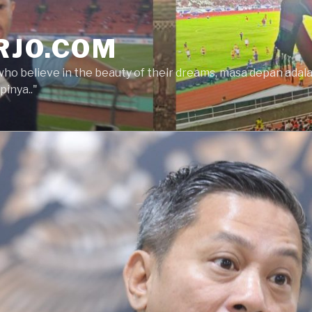
RJO.COM
who believe in the beauty of their dreams, masa depan ada
inya.."