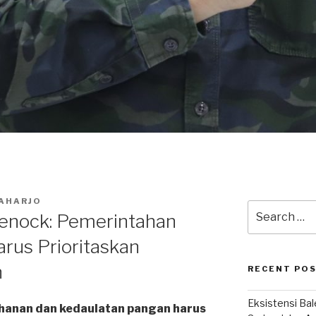
AHARJO
Search
Henock: Pemerintahan
for:
rus Prioritaskan
n
RECENT PO
Eksistensi Ba
ahanan dan kedaulatan pangan harus