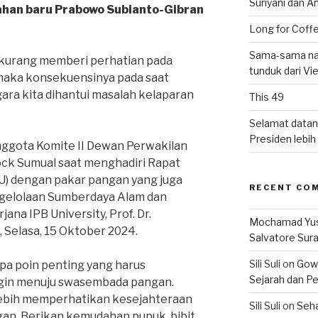
Suriyani dan A
ahan baru Prabowo Subianto-Gibran
Long for Coffe
Sama-sama nat
 kurang memberi perhatian pada
tunduk dari V
maka konsekuensinya pada saat
ara kita dihantui masalah kelaparan
This 49
Selamat datan
Presiden lebih ‘
nggota Komite II Dewan Perwakilan
ock Sumual saat menghadiri Rapat
) dengan pakar pangan yang juga
RECENT CO
ngelolaan Sumberdaya Alam dan
ana IPB University, Prof. Dr.
Mochamad Yu
 Selasa, 15 Oktober 2024.
Salvatore Sur
Sili Suli
on
Gowo
a poin penting yang harus
Sejarah dan Pe
ingin menuju swasembada pangan.
lebih memperhatikan kesejahteraan
Sili Suli
on
Seha
an. Berikan kemudahan pupuk, bibit,