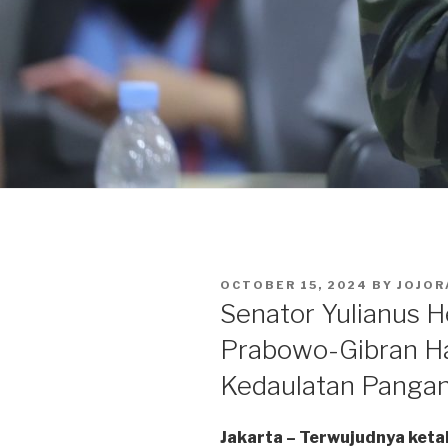
POSTED
OCTOBER 15, 2024
BY
JOJOR
ON
Senator Yulianus 
Prabowo-Gibran Ha
Kedaulatan Panga
Jakarta – Terwujudnya ket