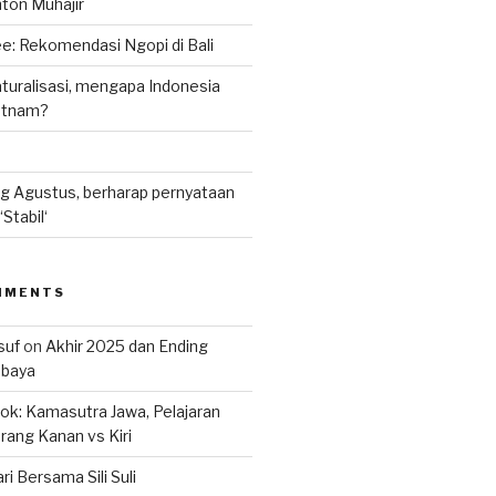
nton Muhajir
e: Rekomendasi Ngopi di Bali
uralisasi, mengapa Indonesia
ietnam?
g Agustus, berharap pernyataan
Stabil‘
MMENTS
suf
on
Akhir 2025 dan Ending
abaya
k: Kamasutra Jawa, Pelajaran
rang Kanan vs Kiri
ri Bersama Sili Suli