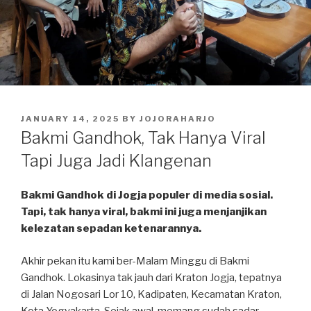
POSTED
JANUARY 14, 2025
BY
JOJORAHARJO
ON
Bakmi Gandhok, Tak Hanya Viral
Tapi Juga Jadi Klangenan
Bakmi Gandhok di Jogja populer di media sosial.
Tapi, tak hanya viral, bakmi ini juga menjanjikan
kelezatan sepadan ketenarannya.
Akhir pekan itu kami ber-Malam Minggu di Bakmi
Gandhok. Lokasinya tak jauh dari Kraton Jogja, tepatnya
di Jalan Nogosari Lor 10, Kadipaten, Kecamatan Kraton,
Kota Yogyakarta. Sejak awal, memang sudah sadar