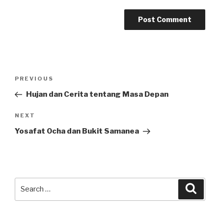
Post
Previous
PREVIOUS
navigation
Post
Hujan dan Cerita tentang Masa Depan
Next
NEXT
Post
Yosafat Ocha dan Bukit Samanea
Search
Searc
for: