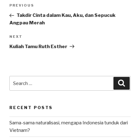
Post
Previous
PREVIOUS
navigation
Post
Takdir Cinta dalam Kau, Aku, dan Sepucuk
Angpau Merah
Next
NEXT
Post
Kuliah Tamu Ruth Esther
Search
Searc
for:
RECENT POSTS
Sama-sama naturalisasi, mengapa Indonesia tunduk dari
Vietnam?