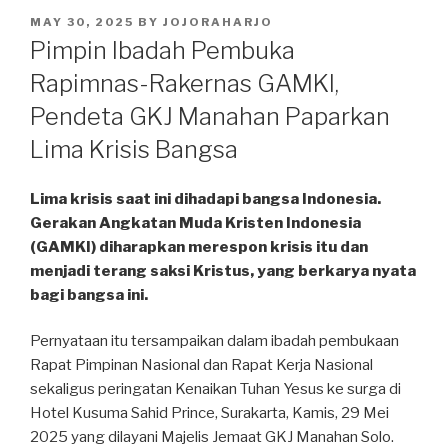
POSTED
MAY 30, 2025
BY
JOJORAHARJO
ON
Pimpin Ibadah Pembuka
Rapimnas-Rakernas GAMKI,
Pendeta GKJ Manahan Paparkan
Lima Krisis Bangsa
Lima krisis saat ini dihadapi bangsa Indonesia.
Gerakan Angkatan Muda Kristen Indonesia
(GAMKI) diharapkan merespon krisis itu dan
menjadi terang saksi Kristus, yang berkarya nyata
bagi bangsa ini.
Pernyataan itu tersampaikan dalam ibadah pembukaan
Rapat Pimpinan Nasional dan Rapat Kerja Nasional
sekaligus peringatan Kenaikan Tuhan Yesus ke surga di
Hotel Kusuma Sahid Prince, Surakarta, Kamis, 29 Mei
2025 yang dilayani Majelis Jemaat GKJ Manahan Solo.