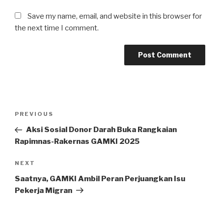
Save my name, email, and website in this browser for
the next time I comment.
Post
Previous
PREVIOUS
navigation
Post
Aksi Sosial Donor Darah Buka Rangkaian
Rapimnas-Rakernas GAMKI 2025
Next
NEXT
Post
Saatnya, GAMKI Ambil Peran Perjuangkan Isu
Pekerja Migran