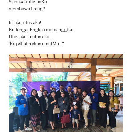
Siapakah utusanKu
membawa t’rang?
Ini aku, utus aku!
Kudengar Engkau memanggilku.
Utus aku, tuntun aku…
‘Ku prihatin akan umatMu…”