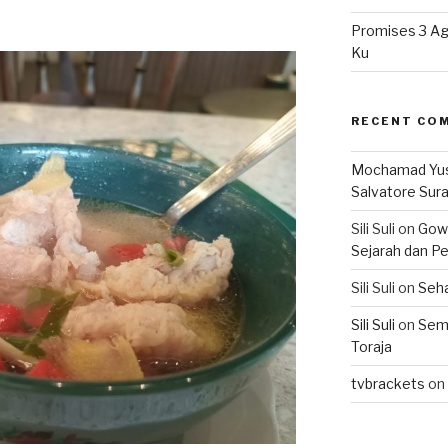
Promises 3 Ag
Ku
RECENT CO
Mochamad Yu
Salvatore Sur
Sili Suli
on
Gowo
Sejarah dan Pe
Sili Suli
on
Seha
Sili Suli
on
Semo
Toraja
tvbrackets
on