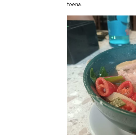
toena.