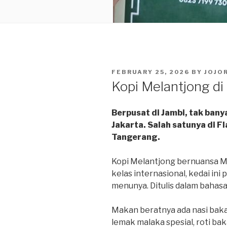
POSTED
FEBRUARY 25, 2026
BY
JOJO
ON
Kopi Melantjong di
Berpusat di Jambi, tak bany
Jakarta. Salah satunya di F
Tangerang.
Kopi Melantjong bernuansa Me
kelas internasional, kedai in
menunya. Ditulis dalam bahasa
Makan beratnya ada nasi baka
lemak malaka spesial, roti bak