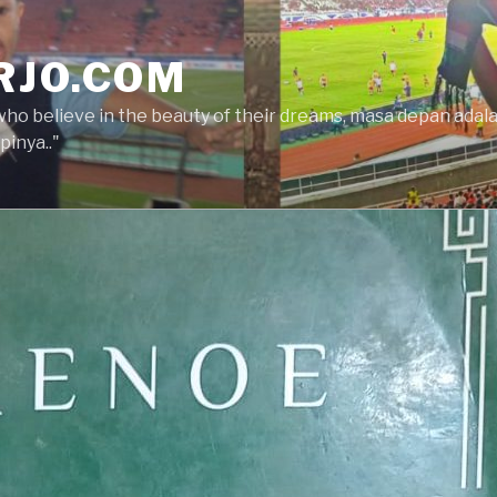
RJO.COM
who believe in the beauty of their dreams, masa depan ada
inya.."