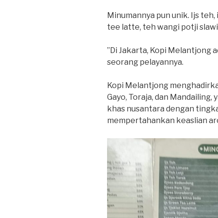
Minumannya pun unik. Ijs teh, i
tee latte, teh wangi potji slaw
”Di Jakarta, Kopi Melantjong a
seorang pelayannya.
Kopi Melantjong menghadirkan 
Gayo, Toraja, dan Mandailing, y
khas nusantara dengan tingka
mempertahankan keaslian aro