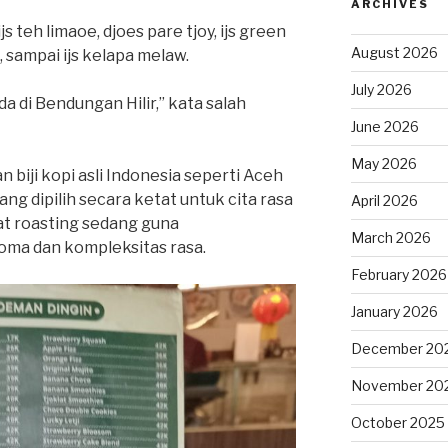
ARCHIVES
js teh limaoe, djoes pare tjoy, ijs green
August 2026
i, sampai ijs kelapa melaw.
July 2026
da di Bendungan Hilir,” kata salah
June 2026
May 2026
biji kopi asli Indonesia seperti Aceh
ang dipilih secara ketat untuk cita rasa
April 2026
t roasting sedang guna
March 2026
ma dan kompleksitas rasa.
February 2026
January 2026
December 20
November 20
October 2025