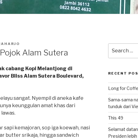
RAHARJO
Search
 Pojok Alam Sutera
for:
ak cabang Kopi Melantjong di
RECENT PO
lavor Bliss Alam Sutera Boulevard,
Long for Coffe
layu sangat. Nyempil di aneka kafe
Sama-sama nat
i punya keunggulan amat khas dari
tunduk dari V
 lawas.
This 49
r sapi kemajoran, sop iga koewah, nasi
Selamat datan
ar butter srikaja, hingga sandwich
Presiden lebih ‘