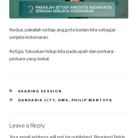
Kedua, pakailah setiap anggota badan kita sebagai
senjata kebenaran.
Ketiga, fokuskan hidup kita pada upah dan perkara-
perkara yang kekal.
CATEGORIES
SHARING SESSION
TAGS
GANDARIA CITY
,
GMS
,
PHILIP MANTOFA
Leave a Reply
Your email address will not be published.
Required fields