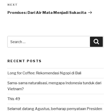
Next
NEXT
Post
Promises: Dari Air Mata Menjadi Sukacita
Search
Searc
for:
RECENT POSTS
Long for Coffee: Rekomendasi Ngopi di Bali
Sama-sama naturalisasi, mengapa Indonesia tunduk dari
Vietnam?
This 49
Selamat datang Agustus, berharap pernyataan Presiden