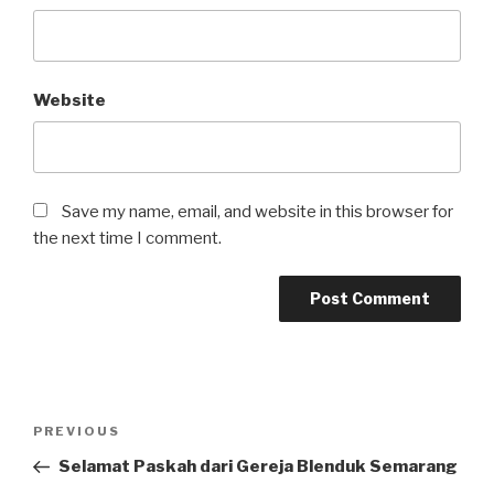
Website
Save my name, email, and website in this browser for
the next time I comment.
Post
Previous
PREVIOUS
navigation
Post
Selamat Paskah dari Gereja Blenduk Semarang