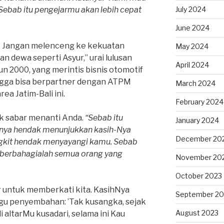
Sebab itu pengejarmu akan lebih cepat
July 2024
June 2024
h. Jangan melenceng ke kekuatan
May 2024
n dewa seperti Asyur,” urai lulusan
April 2024
un 2000, yang merintis bisnis otomotif
ngga bisa berpartner dengan ATPM
March 2024
ea Jatim-Bali ini.
February 2024
ak sabar menanti Anda.
“Sebab itu
January 2024
nya hendak menunjukkan kasih-Nya
December 20
ngkit hendak menyayangi kamu. Sebab
; berbahagialah semua orang yang
November 20
October 2023
 untuk memberkati kita. KasihNya
September 20
lagu penyembahan: ’Tak kusangka, sejak
August 2023
 altarMu kusadari, selama ini Kau