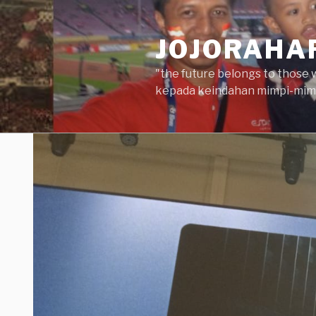
Skip
to
JOJORAHA
content
"the future belongs to those 
kepada keindahan mimpi-mimp