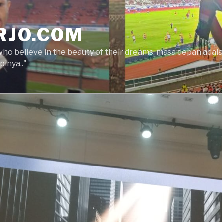
RJO.COM
who believe in the beauty of their dreams, masa depan ada
inya.."