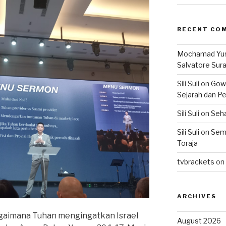
RECENT CO
Mochamad Yu
Salvatore Sur
Sili Suli
on
Gowo
Sejarah dan Pe
Sili Suli
on
Seha
Sili Suli
on
Semo
Toraja
tvbrackets
on
ARCHIVES
bagaimana Tuhan mengingatkan Israel
August 2026