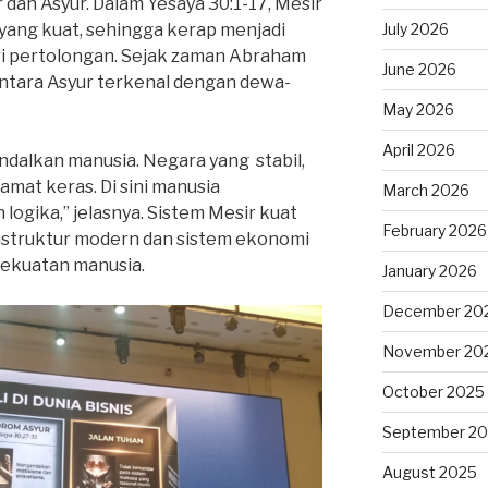
r dan Asyur. Dalam Yesaya 30:1-17, Mesir
yang kuat, sehingga kerap menjadi
July 2026
ri pertolongan. Sejak zaman Abraham
June 2026
ntara Asyur terkenal dengan dewa-
May 2026
April 2026
dalkan manusia. Negara yang stabil,
mat keras. Di sini manusia
March 2026
logika,” jelasnya. Sistem Mesir kuat
February 2026
astruktur modern dan sistem ekonomi
kekuatan manusia.
January 2026
December 20
November 20
October 2025
September 2
August 2025