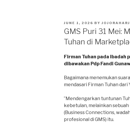
POSTED
JUNE 1, 2026
BY
JOJORAHAR
ON
GMS Puri 31 Mei: 
Tuhan di Marketpl
Firman Tuhan pada ibadah p
dibawakan Pdp Fandi Gunaw
Bagaimana menemukan suara T
mendasari Firman Tuhan dari 
”Mendengarkan tuntunan Tuh
kebetulan, melainkan sebuah d
(Business Connections, wada
profesional di GMS) itu.