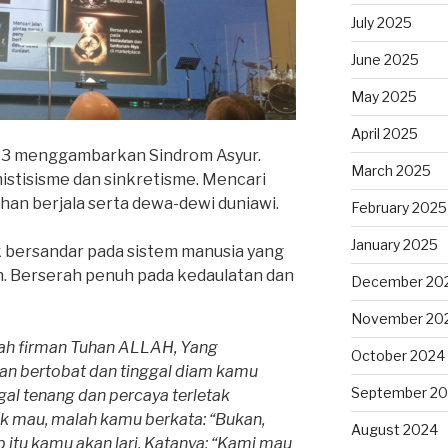
July 2025
June 2025
May 2025
April 2025
-33 menggambarkan Sindrom Asyur.
March 2025
stisisme dan sinkretisme. Mencari
han berjala serta dewa-dewi duniawi.
February 2025
January 2025
dak bersandar pada sistem manusia yang
in. Berserah penuh pada kedaulatan dan
December 20
November 20
lah firman Tuhan ALLAH, Yang
October 2024
gan bertobat dan tinggal diam kamu
September 2
gal tenang dan percaya terletak
k mau, malah kamu berkata: “Bukan,
August 2024
b itu kamu akan lari. Katanya: “Kami mau