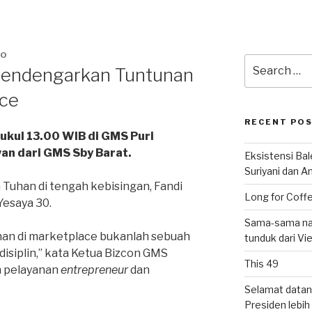
JO
Search
Mendengarkan Tuntunan
for:
ace
RECENT PO
ukul 13.00 WIB di GMS Puri
an dari GMS Sby Barat.
Eksistensi Ba
Suriyani dan A
uhan di tengah kebisingan, Fandi
Long for Coffe
Yesaya 30.
Sama-sama nat
an di marketplace bukanlah sebuah
tunduk dari V
isiplin,” kata Ketua Bizcon GMS
This 49
h pelayanan
entrepreneur
dan
Selamat datan
Presiden lebih ‘