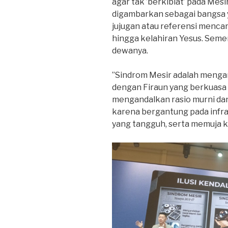
agar tak ’berkiblat’ pada Mesi
digambarkan sebagai bangsa 
jujugan atau referensi menca
hingga kelahiran Yesus. Seme
dewanya.
”Sindrom Mesir adalah mengan
dengan Firaun yang berkuasa a
mengandalkan rasio murni dan 
karena bergantung pada infr
yang tangguh, serta memuja 