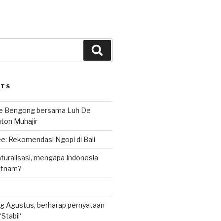
Search
STS
le Bengong bersama Luh De
nton Muhajir
e: Rekomendasi Ngopi di Bali
uralisasi, mengapa Indonesia
ietnam?
g Agustus, berharap pernyataan
Stabil‘