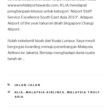
www.worldairportawards.com, KLIA mendapat
penghargaan khusus untuk kategori “Airport Staff
Service Excellence South East Asia 2010″. Adapun
Airport of the year tahun ini diraih Singapore Changi
Airport.
Itulah sekelumit kisah dari Kuala Lumpur. Saya mesti
bergegas boarding menuju penerbangan Malaysia
Airlines ke Jakarta. Bersiap menghadapi dunia nyata
tanah air…
CATEGORIES
JALAN-JALAN
TAGS
KLIA
,
MALAYSIA AIRLINES
,
MALAYSIA TRULY
ASIA