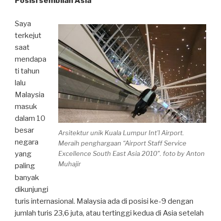
Posisi sembilan Asia
Saya
terkejut
saat
mendapa
ti tahun
lalu
Malaysia
masuk
dalam 10
besar
Arsitektur unik Kuala Lumpur Int'l Airport.
negara
Meraih penghargaan “Airport Staff Service
yang
Excellence South East Asia 2010". foto by Anton
Muhajir
paling
banyak
dikunjungi
turis internasional. Malaysia ada di posisi ke-9 dengan
jumlah turis 23,6 juta, atau tertinggi kedua di Asia setelah