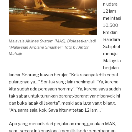
n udara
12 jam
melintasi
10.500
km dari
Bandara
Malaysia Airlines System (MAS). Diplesetkan jadi
Schiphol
“Malaysian Airplane Smasher”. foto by Anton
menuju
Muhajir
Malaysia
berjalan
lancar. Seorang kawan berujar, “Kok rasanya lebih cepat
pulangnya ya…” Sontak yang lain menimpali, “Ya, karena
kita sudah ada perasaan hommy”,“Ya, karena saya sudah
tak sabar untuk turunkan barang-barang yang banyak ini
dan buka lapak di Jakarta”, meski ada juga yang bilang,
“Ah, sama saja, kok. Saya hitung tetap 12 jam…”
Apa yang menarik dari perjalanan menggunakan MAS,
yang secara internasional memiliki kode penerbangan