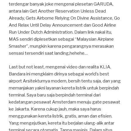
terdengar banyak joke mengenai plesetan GARUDA,
antara lain Get Another Reservation Unless Dead
Already, Gets Airborne Relying On Divine Assistance, Go
And Relax Until Delay Announcement dan Good Airline
Run Under Dutch Administration. Dalam link nakal itu,
MAS sendiri diplesetkan sebagai “Malaysian Airplane
Smasher”, mungkin karena pengarangnya merasakan
sensasi tersendiri saat landing,hehehe…
Last but not least, mengenai video dan realita KLIA.
Bandara ini mengklaim dirinya sebagai world’s best
airport Arsitekturnya modern, bersih tentu saja, dan yang
memanjakan yakni layanan kereta listrik untuk berpindah
terminal. Saya baru saja berpindah terminal dari
kedatangan pesawat Amsterdam menuju gate pesawat
ke Jakarta. Karena cukup jauh, maka saya harus
menggunakan kereta listrik, gratis, aman dan efisien.
Yang mengejutkan, kereta itu berjalan ulang-alik antar
terminal secara otomatis. Tanpa masinis. Dalam situs