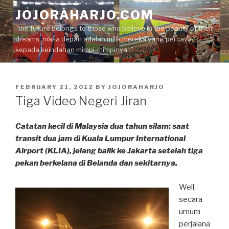
Skip
JOJORAHARJO.COM
to
"the future belongs to those who believe in the beauty of their
content
dreams, masa depan adalah milik mereka yang percaya
kepada keindahan mimpi-mimpinya.."
POSTED
FEBRUARY 21, 2012
BY
JOJORAHARJO
ON
Tiga Video Negeri Jiran
Catatan kecil di Malaysia dua tahun silam: saat
transit dua jam di Kuala Lumpur International
Airport (KLIA), jelang balik ke Jakarta setelah tiga
pekan berkelana di Belanda dan sekitarnya.
Well,
secara
umum
perjalana