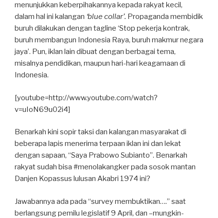
menunjukkan keberpihakannya kepada rakyat kecil,
dalam hal ini kalangan
‘blue collar’.
Propaganda membidik
buruh dilakukan dengan tagline ‘Stop pekerja kontrak,
buruh membangun Indonesia Raya, buruh makmur negara
jaya’. Pun, iklan lain dibuat dengan berbagai tema,
misalnya pendidikan, maupun hari-hari keagamaan di
Indonesia.
[youtube=http://www.youtube.com/watch?
v=uIoN69u02i4]
Benarkah kini sopir taksi dan kalangan masyarakat di
beberapa lapis menerima terpaan iklan ini dan lekat
dengan sapaan, “Saya Prabowo Subianto”. Benarkah
rakyat sudah bisa #menolakangker pada sosok mantan
Danjen Kopassus lulusan Akabri 1974 ini?
Jawabannya ada pada “survey membuktikan….” saat
berlangsung pemilu legislatif 9 April, dan –mungkin-