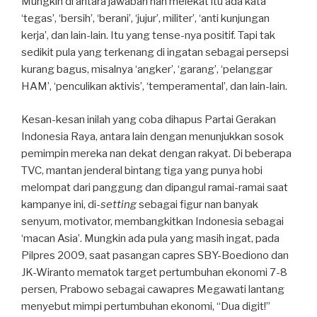
Mungkin di antara jawaban nan melekat itu ada kata
‘tegas’, ‘bersih’, ‘berani’, ‘jujur’, militer’, ‘anti kunjungan
kerja’, dan lain-lain. Itu yang tense-nya positif. Tapi tak
sedikit pula yang terkenang di ingatan sebagai persepsi
kurang bagus, misalnya ‘angker’, ‘garang’, ‘pelanggar
HAM’, ‘penculikan aktivis’, ‘temperamental’, dan lain-lain.
Kesan-kesan inilah yang coba dihapus Partai Gerakan
Indonesia Raya, antara lain dengan menunjukkan sosok
pemimpin mereka nan dekat dengan rakyat. Di beberapa
TVC, mantan jenderal bintang tiga yang punya hobi
melompat dari panggung dan dipangul ramai-ramai saat
kampanye ini, di-
setting
sebagai figur nan banyak
senyum, motivator, membangkitkan Indonesia sebagai
‘macan Asia’. Mungkin ada pula yang masih ingat, pada
Pilpres 2009, saat pasangan capres SBY-Boediono dan
JK-Wiranto mematok target pertumbuhan ekonomi 7-8
persen, Prabowo sebagai cawapres Megawati lantang
menyebut mimpi pertumbuhan ekonomi, “Dua digit!”