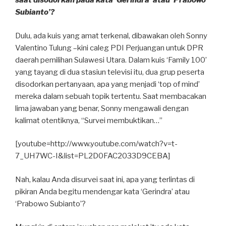
saat disodorkan pada kata ‘Gerindra’ atau ‘Prabowo
Subianto’?
Dulu, ada kuis yang amat terkenal, dibawakan oleh Sonny
Valentino Tulung –kini caleg PDI Perjuangan untuk DPR
daerah pemilihan Sulawesi Utara. Dalam kuis ‘Family 100’
yang tayang di dua stasiun televisi itu, dua grup peserta
disodorkan pertanyaan, apa yang menjadi ‘top of mind’
mereka dalam sebuah topik tertentu. Saat membacakan
lima jawaban yang benar, Sonny mengawali dengan
kalimat otentiknya, “Survei membuktikan…”
[youtube=http://www.youtube.com/watch?v=t-
7_UH7WC-I&list=PL2D0FAC2033D9CEBA]
Nah, kalau Anda disurvei saat ini, apa yang terlintas di
pikiran Anda begitu mendengar kata ‘Gerindra’ atau
‘Prabowo Subianto’?