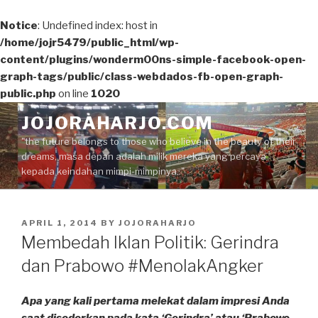
Notice
: Undefined index: host in
/home/jojr5479/public_html/wp-
content/plugins/wonderm00ns-simple-facebook-open-
graph-tags/public/class-webdados-fb-open-graph-
public.php
on line
1020
Skip
JOJORAHARJO.COM
to
"the future belongs to those who believe in the beauty of their
content
dreams, masa depan adalah milik mereka yang percaya
kepada keindahan mimpi-mimpinya.."
POSTED
APRIL 1, 2014
BY
JOJORAHARJO
ON
Membedah Iklan Politik: Gerindra
dan Prabowo #MenolakAngker
Apa yang kali pertama melekat dalam impresi Anda