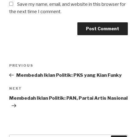
Save my name, email, and website in this browser for
the next time I comment.
Post
Previous
PREVIOUS
navigation
Post
Membedah Iklan Politik: PKS yang Kian Funky
Next
NEXT
Post
Membedah Iklan Politik: PAN, Partai Artis Nasional