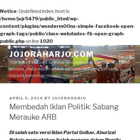
Notice
: Undefined index: host in
/home/jojr5479/public_html/wp-
content/plugins/wonderm00ns-simple-facebook-open-
graph-tags/public/class-webdados-fb-open-graph-
public.php
on line
1020
Skip
JOJORAHARJO.COM
to
"the future belongs to those who believe in the beauty of their
content
dreams, masa depan adalah milik mereka yang percaya
kepada keindahan mimpi-mimpinya.."
POSTED
APRIL 5, 2014
BY
JOJORAHARJO
ON
Membedah Iklan Politik: Sabang
Merauke ARB
Di salah satu versi iklan Partai Golkar, Aburizal