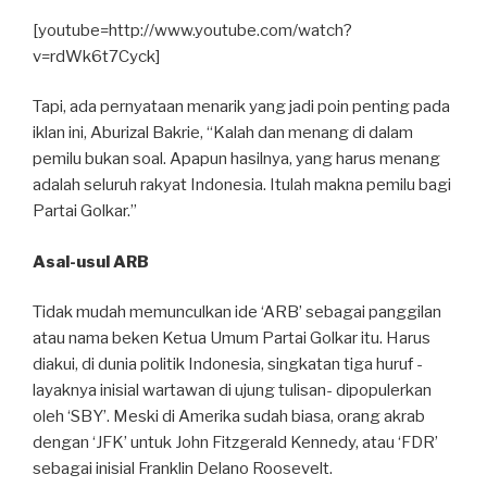
[youtube=http://www.youtube.com/watch?
v=rdWk6t7Cyck]
Tapi, ada pernyataan menarik yang jadi poin penting pada
iklan ini, Aburizal Bakrie, “Kalah dan menang di dalam
pemilu bukan soal. Apapun hasilnya, yang harus menang
adalah seluruh rakyat Indonesia. Itulah makna pemilu bagi
Partai Golkar.”
Asal-usul ARB
Tidak mudah memunculkan ide ‘ARB’ sebagai panggilan
atau nama beken Ketua Umum Partai Golkar itu. Harus
diakui, di dunia politik Indonesia, singkatan tiga huruf -
layaknya inisial wartawan di ujung tulisan- dipopulerkan
oleh ‘SBY’. Meski di Amerika sudah biasa, orang akrab
dengan ‘JFK’ untuk John Fitzgerald Kennedy, atau ‘FDR’
sebagai inisial Franklin Delano Roosevelt.