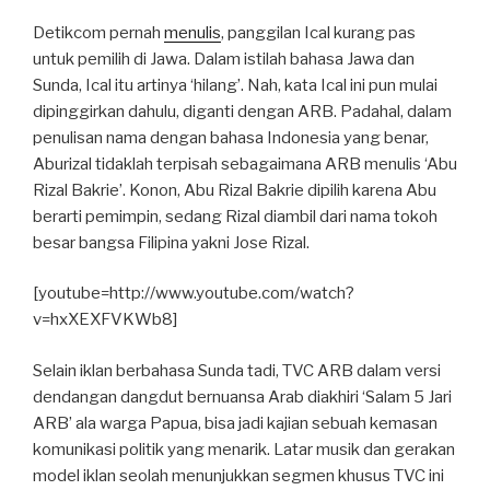
Detikcom pernah
menulis
, panggilan Ical kurang pas
untuk pemilih di Jawa. Dalam istilah bahasa Jawa dan
Sunda, Ical itu artinya ‘hilang’. Nah, kata Ical ini pun mulai
dipinggirkan dahulu, diganti dengan ARB. Padahal, dalam
penulisan nama dengan bahasa Indonesia yang benar,
Aburizal tidaklah terpisah sebagaimana ARB menulis ‘Abu
Rizal Bakrie’. Konon, Abu Rizal Bakrie dipilih karena Abu
berarti pemimpin, sedang Rizal diambil dari nama tokoh
besar bangsa Filipina yakni Jose Rizal.
[youtube=http://www.youtube.com/watch?
v=hxXEXFVKWb8]
Selain iklan berbahasa Sunda tadi, TVC ARB dalam versi
dendangan dangdut bernuansa Arab diakhiri ‘Salam 5 Jari
ARB’ ala warga Papua, bisa jadi kajian sebuah kemasan
komunikasi politik yang menarik. Latar musik dan gerakan
model iklan seolah menunjukkan segmen khusus TVC ini