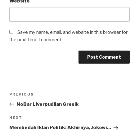
Website
Save my name, email, and website in this browser for
the next time I comment.
Post
Previous
PREVIOUS
navigation
Post
NoBar Liverpudlian Gresik
Next
NEXT
Post
Membedah Iklan Politik: Akhirnya, Jokowi…