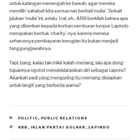
untuk kalangan menengah ke bawah, agar mereka
memilih ‘sahabat kita semua nan berhati mulia’. Terkait
julukan ‘mulia’ ini, selalu, Ical, eh.. ARB berkilah bahwa apa
yang diberikan kepada korban semburan lumpur Lapindo
merupakan bentuk ‘charity’-nya, karena merasa
seharusnya pembayaran kerugian itu bukan menjadi
tanggungjawabnya.
Tapi, bang, kalau tak mikir kalah-menang, lalu apa dong
tujuannya ngotot mendeklarasikan diri sebagai capres?
Akankah padi yang menguning itu memang disiapkan
untuk langit yang berbeda warna?
CATEGORIES
POLITIC
,
PUBLIC RELATIONS
TAGS
ARB
,
IKLAN PARTAI GOLKAR
,
LAPINDO