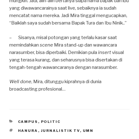
mungkin. Jadi, alih-alih bertanya siapa nama bapak dan ibu
yang diwawancarainya saat live, sebaiknya ia sudah
mencatat nama mereka. Jadi Mira tinggal mengucapkan,
“Baiklah saya sudah bersama Bapak Tura dan Ibu Ninik..”
– Sisanya, misal potongan yang terlalu kasar saat
memindahkan
scene
Mira stand-up dan wawancara
narasumber, bisa diperbaiki. Demikian pula
insert
visual
yang terasa kurang, dan seharusnya bisa disertakan di
tengah-tengah wawancaranya dengan narasumber.
Well done
, Mira, ditunggu kiprahnya di dunia
broadcasting profesional…
CATEGORIES
CAMPUS
,
POLITIC
TAGS
HANURA
,
JURNALISTIK TV
,
UMN