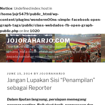
Notice
: Undefined index: host in
/home/jojr5479/public_html/wp-
content/plugins/wonderm00ns-simple-facebook-open-
graph-tags/public/class-webdados-fb-open-graph-
public.php
on line
1020
Skip
JOJORAHARJO.COM
to
"the future belongs to those who believe in the beauty of their
content
dreams, masa depan adalah milik mereka yang percaya
kepada keindahan mimpi-mimpinya.."
POSTED
JUNE 15, 2014
BY
JOJORAHARJO
ON
Jangan Lupakan Sisi “Penampilan”
sebagai Reporter
Dalam liputan langsung, persiapan memegang