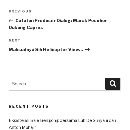
Post
Previous
PREVIOUS
navigation
Post
Catatan Produser Dialog: Marak Pesohor
Dukung Capres
Next
NEXT
Post
Maksudnya Sih Helicopter View…
Search
Searc
for:
RECENT POSTS
Eksistensi Bale Bengong bersama Luh De Suriyani dan
Anton Muhajir