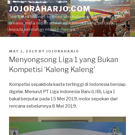
Skip
JOJORAHARJO.COM
to
"the future belongs to those who believe in the beauty of their
content
dreams, masa depan adalah milik mereka yang percaya
kepada keindahan mimpi-mimpinya.."
POSTED
MAY 1, 2019
BY
JOJORAHARJO
ON
Menyongsong Liga 1 yang Bukan
Kompetisi ‘Kaleng Kaleng’
Kompetisi sepakbola kasta tertinggi di Indonesia bersiap
digelar. Menurut PT Liga Indonesia Baru (LIB), Liga 1
bakal berputar pada 15 Mei 2019, molor sepekan dari
rencana sebelumnya 8 Mei 2019.