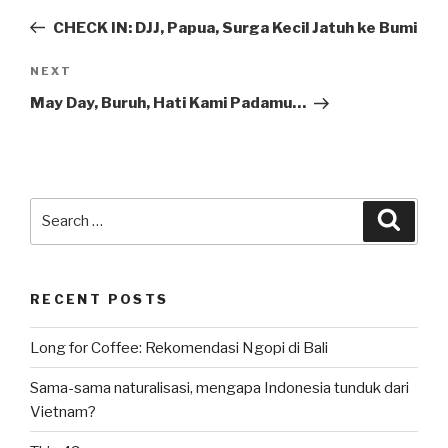
navigation
Post
CHECK IN: DJJ, Papua, Surga Kecil Jatuh ke Bumi
Next
NEXT
Post
May Day, Buruh, Hati Kami Padamu…
Search
Searc
for:
RECENT POSTS
Long for Coffee: Rekomendasi Ngopi di Bali
Sama-sama naturalisasi, mengapa Indonesia tunduk dari
Vietnam?