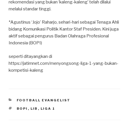
rekomendasi yang bukan ‘kaleng-kaleng’ telah dilalui
melalui standar tinggi.
*Agustinus ‘Jojo’ Raharjo, sehari-hari sebagai Tenaga Ahli
bidang Komunikasi Politik Kantor Staf Presiden. Kini juga
aktif sebagai pengurus Badan Olahraga Profesional
Indonesia (BOPI)
seperti ditayangkan di
https://jatimnet.com/menyongsong-liga-1-yang-bukan-
kompetisi-kaleng
CATEGORIES
FOOTBALL EVANGELIST
TAGS
BOPI
,
LIB
,
LIGA 1