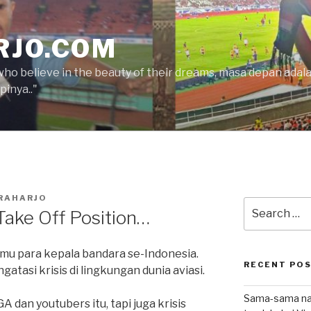
RJO.COM
who believe in the beauty of their dreams, masa depan ada
inya.."
RAHARJO
Search
Take Off Position…
for:
mu para kepala bandara se-Indonesia.
RECENT PO
tasi krisis di lingkungan dunia aviasi.
Sama-sama nat
A dan youtubers itu, tapi juga krisis