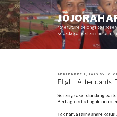
Skip
to
JOJORAHA
content
"the future belongs to those 
kepada keindahan mimpi-mimp
POSTED
SEPTEMBER 2, 2019
BY
JOJO
ON
Flight Attendants, 
Senang sekali diundang berte
Berbagi cerita bagaimana menga
Tak hanya saling share kasus G