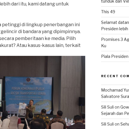
tunduk dari V
ebih dari itu, kami datang untuk
This 49
Selamat datan
petinggi di lingkup penerbangan ini
Presiden lebih ‘
gelincir di bandara yang dipimpinnya.
cara pemberitaan ke media. Pilih
Promises 3 Ag
kurat? Atau kasus-kasus lain, terkait
Ku
Piala Preside
RECENT CO
Mochamad Yu
Salvatore Sur
Sili Suli
on
Gowo
Sejarah dan Pe
Sili Suli
on
Seha