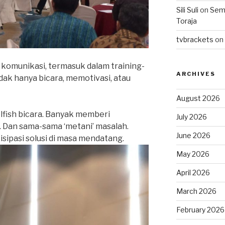
Sili Suli
on
Semo
Toraja
tvbrackets
on
 komunikasi, termasuk dalam training-
ARCHIVES
idak hanya bicara, memotivasi, atau
August 2026
lfish bicara. Banyak memberi
July 2026
r. Dan sama-sama ‘metani’ masalah.
June 2026
isipasi solusi di masa mendatang.
May 2026
April 2026
March 2026
February 2026