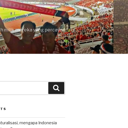
lah milik mereka yang percaya
Search
STS
uralisasi, mengapa Indonesia