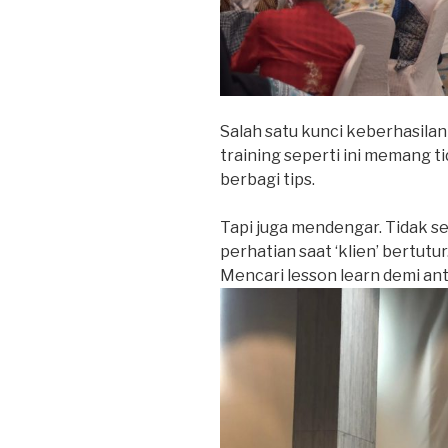
Salah satu kunci keberhasilan
training seperti ini memang t
berbagi tips.
Tapi juga mendengar. Tidak se
perhatian saat ‘klien’ bertutu
Mencari lesson learn demi ant