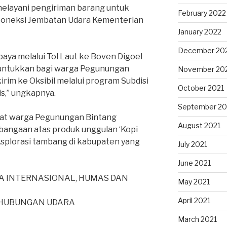
melayani pengiriman barang untuk
February 2022
koneksi Jembatan Udara Kementerian
January 2022
December 20
baya melalui Tol Laut ke Boven Digoel
runtukkan bagi warga Pegunungan
November 20
kirim ke Oksibil melalui program Subdisi
October 2021
s,” ungkapnya.
September 20
uat warga Pegunungan Bintang
August 2021
bangaan atas produk unggulan ‘Kopi
eksplorasi tambang di kabupaten yang
July 2021
June 2021
A INTERNASIONAL, HUMAS DAN
May 2021
April 2021
RHUBUNGAN UDARA
March 2021