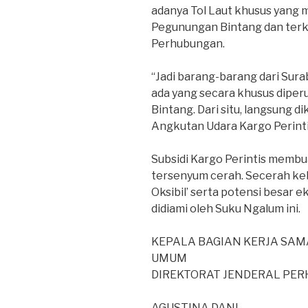
adanya Tol Laut khusus yang 
Pegunungan Bintang dan ter
Perhubungan.
“Jadi barang-barang dari Sura
ada yang secara khusus dipe
Bintang. Dari situ, langsung di
Angkutan Udara Kargo Perinti
Subsidi Kargo Perintis memb
tersenyum cerah. Secerah ke
Oksibil’ serta potensi besar 
didiami oleh Suku Ngalum ini.
KEPALA BAGIAN KERJA SAM
UMUM
DIREKTORAT JENDERAL PE
AGUSTINA DANI