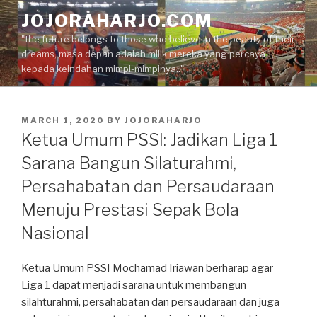
Skip
JOJORAHARJO.COM
to
"the future belongs to those who believe in the beauty of their
content
dreams, masa depan adalah milik mereka yang percaya
kepada keindahan mimpi-mimpinya.."
POSTED
MARCH 1, 2020
BY
JOJORAHARJO
ON
Ketua Umum PSSI: Jadikan Liga 1
Sarana Bangun Silaturahmi,
Persahabatan dan Persaudaraan
Menuju Prestasi Sepak Bola
Nasional
Ketua Umum PSSI Mochamad Iriawan berharap agar
Liga 1 dapat menjadi sarana untuk membangun
silahturahmi, persahabatan dan persaudaraan dan juga