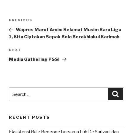
Post
Previous
PREVIOUS
navigation
Post
Wapres Maruf Amin: Selamat Musim Baru Liga
1, Kita Ciptakan Sepak Bola Berakhlakul Karimah
Next
NEXT
Post
Media Gathering PSSI
Search
Searc
for:
RECENT POSTS
Eksistensi Bale Bengong bersama Luh De Suriyani dan