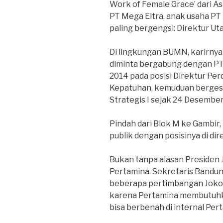
Work of Female Grace’ dari As
PT Mega Eltra, anak usaha PT 
paling bergengsi: Direktur Ut
Di lingkungan BUMN, karirny
diminta bergabung dengan PT
2014 pada posisi Direktur Pe
Kepatuhan, kemuduan berges
Strategis I sejak 24 Desember
Pindah dari Blok M ke Gambir
publik dengan posisinya di direk
Bukan tanpa alasan Preside
Pertamina. Sekretaris Bandu
beberapa pertimbangan Jokow
karena Pertamina membutuhka
bisa berbenah di internal Per