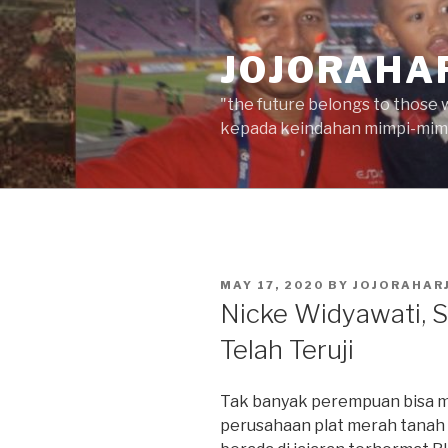
Skip
to
JOJORAHA
content
"the future belongs to those 
kepada keindahan mimpi-mimp
POSTED
MAY 17, 2020
BY
JOJORAHAR
ON
Nicke Widyawati, 
Telah Teruji
Tak banyak perempuan bisa me
perusahaan plat merah tanah a