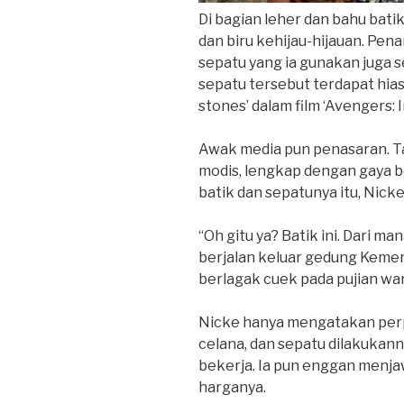
Di bagian leher dan bahu bati
dan biru kehijau-hijauan. Pen
sepatu yang ia gunakan juga 
sepatu tersebut terdapat hias
stones’ dalam film ‘Avengers: I
Awak media pun penasaran. Tap
modis, lengkap dengan gaya be
batik dan sepatunya itu, Nic
“Oh gitu ya? Batik ini. Dari ma
berjalan keluar gedung Keme
berlagak cuek pada pujian wa
Nicke hanya mengatakan perp
celana, dan sepatu dilakuka
bekerja. Ia pun enggan menj
harganya.