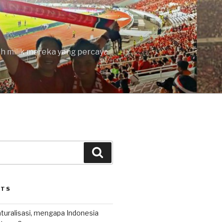
lah milik mereka yang percaya
Search
STS
uralisasi, mengapa Indonesia