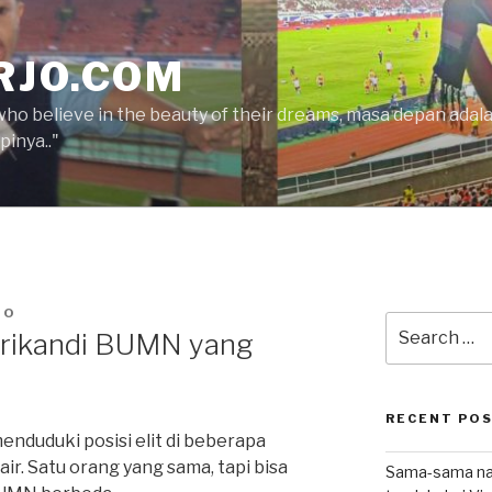
RJO.COM
who believe in the beauty of their dreams, masa depan ada
inya.."
JO
Search
Srikandi BUMN yang
for:
RECENT PO
nduduki posisi elit di beberapa
ir. Satu orang yang sama, tapi bisa
Sama-sama nat