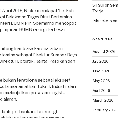
Sili Suli
on
Semo
20 April 2018, Nicke mendapat ‘berkah’
Toraja
i Pelaksana Tugas Dirut Pertamina.
tvbrackets
on
Menteri BUMN Rini Soemarno mencopot
k pimpinan BUMN energi terbesar
ARCHIVES
itung luar biasa karena ia baru
August 2026
ertamina sebagai Direktur Sumber Daya
Direktur Logistik, Rantai Pasokan dan
July 2026
June 2026
e bukan tergolong sebagai ekspert
May 2026
a. Ia menamatkan Teknik Industri dari
April 2026
dan melanjutkan program magister
djajaran.
March 2026
February 2026
dunia perbankan dan energi.