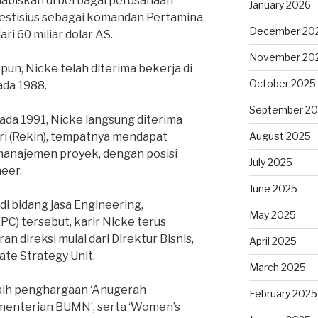
abiskan di berbagai perusahaan
January 2026
stisius sebagai komandan Pertamina,
December 20
i 60 miliar dolar AS.
November 20
pun, Nicke telah diterima bekerja di
October 2025
da 1988.
September 2
ada 1991, Nicke langsung diterima
tri (Rekin), tempatnya mendapat
August 2025
manajemen proyek, dengan posisi
July 2025
eer.
June 2025
i bidang jasa Engineering,
May 2025
C) tersebut, karir Nicke terus
n direksi mulai dari Direktur Bisnis,
April 2025
ate Strategy Unit.
March 2025
ih penghargaan ‘Anugerah
February 2025
menterian BUMN’, serta ‘Women’s