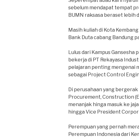
Seperempat abad karirnya dih
sebelum mendapat tempat pre
BUMN raksasa beraset lebih dar
Masih kuliah di Kota Kembang 
Bank Duta cabang Bandung pa
Lulus dari Kampus Gansesha p
bekerja di PT Rekayasa Indus
pelajaran penting mengenai 
sebagai Project Control Engin
Di perusahaan yang bergerak d
Procurement, Construction (EP
menanjak hinga masuk ke jajara
hingga Vice President Corpor
Perempuan yang pernah mera
Perempuan Indonesia dari Ke