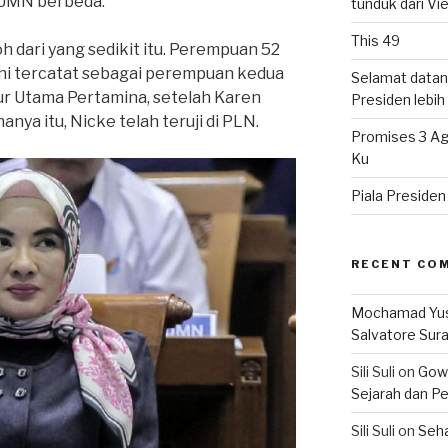
BUMN berbeda.
tunduk dari V
This 49
 dari yang sedikit itu. Perempuan 52
ini tercatat sebagai perempuan kedua
Selamat datan
ur Utama Pertamina, setelah Karen
Presiden lebih ‘
nya itu, Nicke telah teruji di PLN.
Promises 3 Ag
Ku
Piala Preside
RECENT CO
Mochamad Yu
Salvatore Sur
Sili Suli
on
Gowo
Sejarah dan Pe
Sili Suli
on
Seha