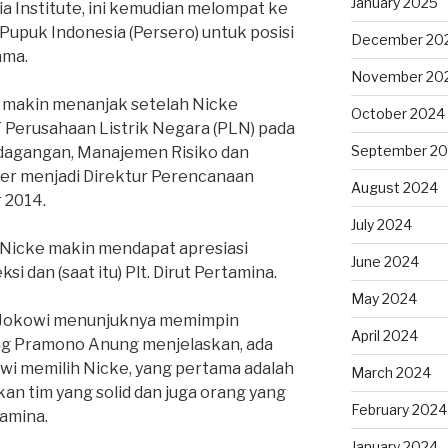
January 2025
ia Institute, ini kemudian melompat ke
Pupuk Indonesia (Persero) untuk posisi
December 20
ama.
November 20
a makin menanjak setelah Nicke
October 2024
 Perusahaan Listrik Negara (PLN) pada
September 2
rdagangan, Manajemen Risiko dan
er menjadi Direktur Perencanaan
August 2024
 2014.
July 2024
, Nicke makin mendapat apresiasi
June 2024
si dan (saat itu) Plt. Dirut Pertamina.
May 2024
n Jokowi menunjuknya memimpin
April 2024
ng Pramono Anung menjelaskan, ada
i memilih Nicke, yang pertama adalah
March 2024
n tim yang solid dan juga orang yang
February 2024
tamina.
January 2024