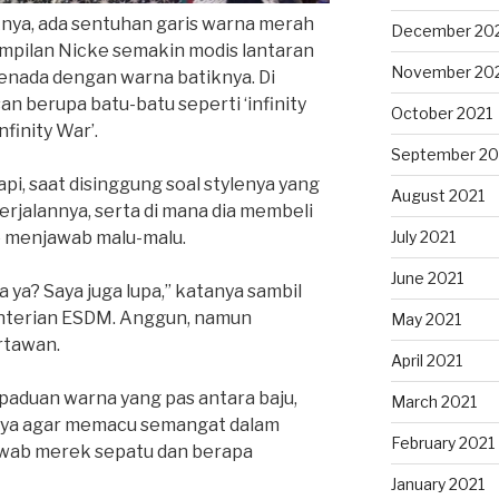
knya, ada sentuhan garis warna merah
December 20
ampilan Nicke semakin modis lantaran
November 20
senada dengan warna batiknya. Di
an berupa batu-batu seperti ‘infinity
October 2021
nfinity War’.
September 20
i, saat disinggung soal stylenya yang
August 2021
rjalannya, serta di mana dia membeli
July 2021
ke menjawab malu-malu.
June 2021
na ya? Saya juga lupa,” katanya sambil
nterian ESDM. Anggun, namun
May 2021
rtawan.
April 2021
aduan warna yang pas antara baju,
March 2021
nnya agar memacu semangat dalam
February 2021
awab merek sepatu dan berapa
January 2021