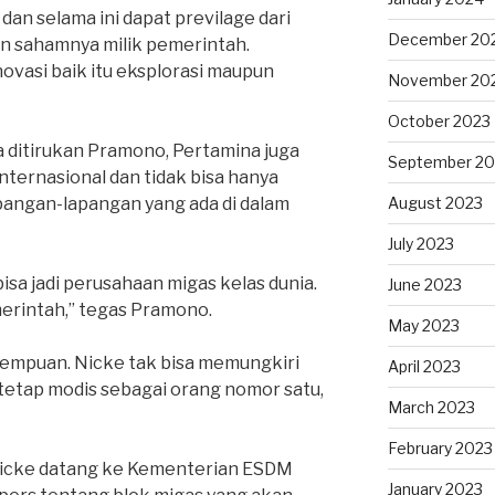
an selama ini dapat previlage dari
December 20
n sahamnya milik pemerintah.
ovasi baik itu eksplorasi maupun
November 20
October 2023
 ditirukan Pramono, Pertamina juga
September 20
internasional dan tidak bisa hanya
pangan-lapangan yang ada di dalam
August 2023
July 2023
sa jadi perusahaan migas kelas dunia.
June 2023
merintah,” tegas Pramono.
May 2023
rempuan. Nicke tak bisa memungkiri
April 2023
a tetap modis sebagai orang nomor satu,
March 2023
February 2023
 Nicke datang ke Kementerian ESDM
January 2023