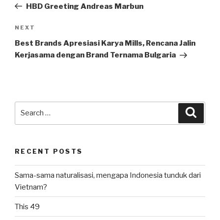
Post
HBD Greeting Andreas Marbun
Next
NEXT
Post
Best Brands Apresiasi Karya Mills, Rencana Jalin
Kerjasama dengan Brand Ternama Bulgaria
Search
Searc
for:
RECENT POSTS
Sama-sama naturalisasi, mengapa Indonesia tunduk dari
Vietnam?
This 49