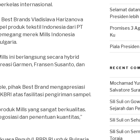
berkelas internasional.
Selamat datan
Presiden lebih ‘
 Best Brands Vladislava Harizanova
el produk tekstil Indonesia dari PT
Promises 3 Ag
pemegang merek Mills Indonesia
Ku
ulgaria.
Piala Preside
lls ini berlangsung secara hybrid
Kreasi Garmen, Fransen Susanto, dan
RECENT CO
Mochamad Yu
le, pihak Best Brand mengapresiasi
Salvatore Sur
KBRI atas fasilitasi pengiriman sampel.
Sili Suli
on
Gowo
Sejarah dan Pe
oduk Mills yang sangat berkualitas.
egosiasi dan penentuan kuantitas,”
Sili Suli
on
Seha
Sili Suli
on
Semo
Toraja
kuasa Penuh (LBBP) RI untuk Bulgaria,