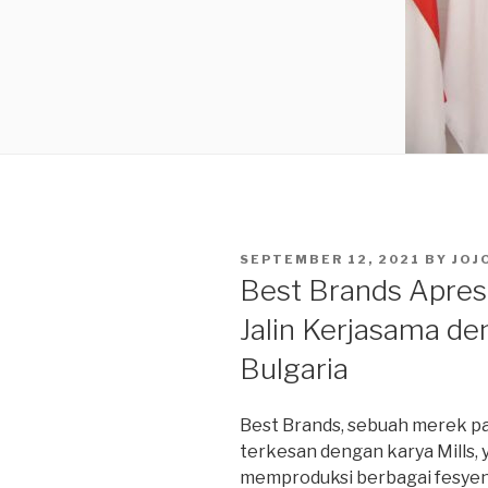
POSTED
SEPTEMBER 12, 2021
BY
JOJ
ON
Best Brands Apresi
Jalin Kerjasama d
Bulgaria
Best Brands, sebuah merek pa
terkesan dengan karya Mills, y
memproduksi berbagai fesyen,