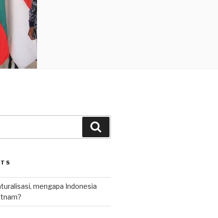
Search
STS
uralisasi, mengapa Indonesia
ietnam?