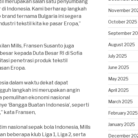
til merupakan salah satu penyumbang
di Indonesia. Kami berharap langkah
November 20
e brand ternama Bulgaria ini segera
October 2025
ustri tekstil kita ke pasar Eropa,”
September 2
August 2025
lan Mills, Fransen Susanto juga
sar kepada Duta Besar RI di Sofia
July 2025
tasi penetrasi produk tekstil
June 2025
asan Eropa.
May 2025
esia dalam waktu dekat dapat
gguh langkah ini merupakan angin
April 2025
 pemulihan ekonomi nasional
March 2025
e ‘Bangga Buatan Indonesia’, seperti
” kata Fransen,
February 2025
January 2025
im nasional sepak bola Indonesia, Mills
n beberapa klub Liga 1, Liga 2, serta
December 20