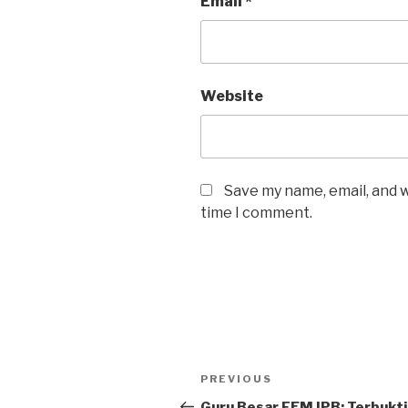
Email
*
Website
Save my name, email, and w
time I comment.
Post
Previous
PREVIOUS
navigation
Post
Guru Besar FEM IPB: Terbukti