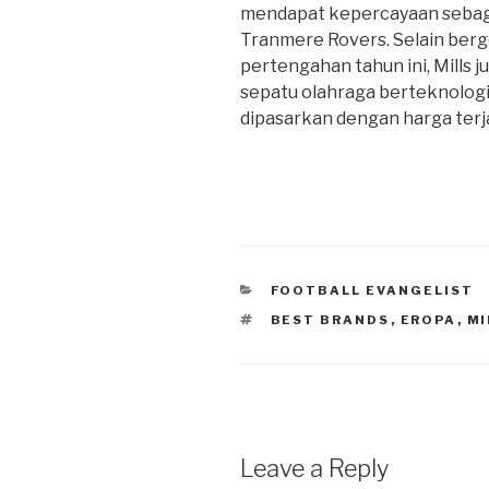
mendapat kepercayaan sebagai
Tranmere Rovers. Selain berg
pertengahan tahun ini, Mills ju
sepatu olahraga berteknolog
dipasarkan dengan harga terj
CATEGORIES
FOOTBALL EVANGELIST
TAGS
BEST BRANDS
,
EROPA
,
MI
Leave a Reply