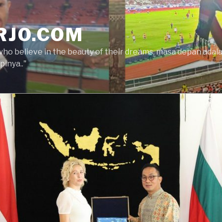
RJO.COM
who believe in the beauty of their dreams, masa depan ada
inya.."