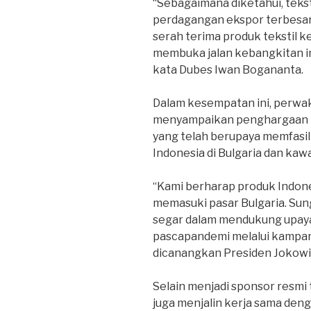
“Sebagaimana diketahui, teks
perdagangan ekspor terbesar 
serah terima produk tekstil k
membuka jalan kebangkitan ind
kata Dubes Iwan Bogananta.
Dalam kesempatan ini, perwaki
menyampaikan penghargaan be
yang telah berupaya memfasili
Indonesia di Bulgaria dan kaw
“Kami berharap produk Indon
memasuki pasar Bulgaria. Sun
segar dalam mendukung upaya
pascapandemi melalui kampany
dicanangkan Presiden Jokowi,
Selain menjadi sponsor resmi t
juga menjalin kerja sama denga