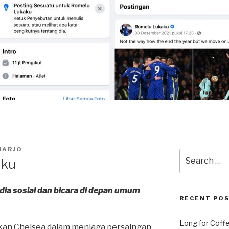
HARJO
Search
aku
for:
edia sosial dan bicara di depan umum
RECENT PO
Long for Coffe
kan Chelsea dalam menjaga persaingan