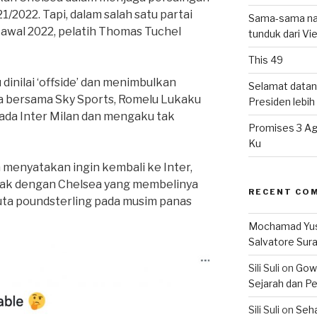
1/2022. Tapi, dalam salah satu partai
Sama-sama nat
 awal 2022, pelatih Thomas Tuchel
tunduk dari V
This 49
inilai ‘offside’ dan menimbulkan
Selamat datan
 bersama Sky Sports, Romelu Lukaku
Presiden lebih ‘
ada Inter Milan dan mengaku tak
Promises 3 Ag
Ku
menyatakan ingin kembali ke Inter,
rak dengan Chelsea yang membelinya
RECENT CO
uta poundsterling pada musim panas
Mochamad Yu
Salvatore Sur
Sili Suli
on
Gowo
Sejarah dan Pe
Sili Suli
on
Seha