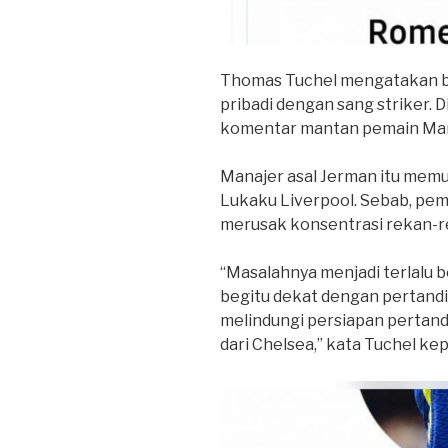
Thomas Tuchel mengatakan b
pribadi dengan sang striker.
komentar mantan pemain Man
Manajer asal Jerman itu mem
Lukaku Liverpool. Sebab, pema
merusak konsentrasi rekan-r
“Masalahnya menjadi terlalu bes
begitu dekat dengan pertandi
melindungi persiapan pertand
dari Chelsea,” kata Tuchel ke