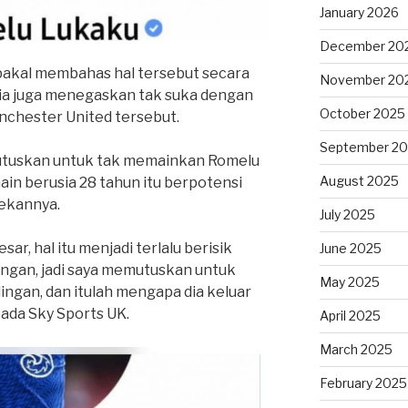
January 2026
December 20
akal membahas hal tersebut secara
November 20
 Dia juga menegaskan tak suka dengan
October 2025
chester United tersebut.
September 2
utuskan untuk tak memainkan Romelu
August 2025
in berusia 28 tahun itu berpotensi
ekannya.
July 2025
ar, hal itu menjadi terlalu berisik
June 2025
ngan, jadi saya memutuskan untuk
May 2025
ingan, dan itulah mengapa dia keluar
pada Sky Sports UK.
April 2025
March 2025
February 2025