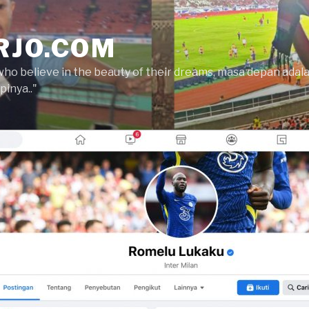
RJO.COM
who believe in the beauty of their dreams, masa depan ada
inya.."