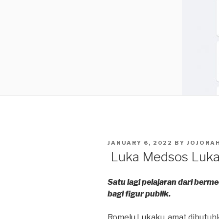
POSTED
JANUARY 6, 2022
BY
JOJORA
ON
Luka Medsos Luk
Satu lagi pelajaran dari berm
bagi figur publik.
Romelu Lukaku, amat dibutuh