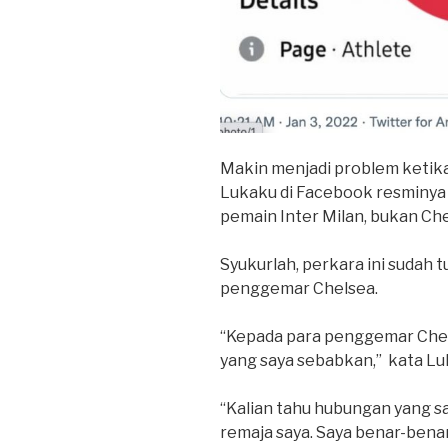
Makin menjadi problem keti
Lukaku di Facebook resminya
pemain Inter Milan, bukan Ch
Syukurlah, perkara ini sudah 
penggemar Chelsea.
“Kepada para penggemar Chel
yang saya sebabkan,” kata Luka
“Kalian tahu hubungan yang sa
remaja saya. Saya benar-benar