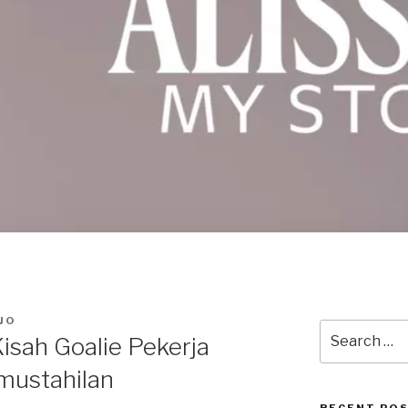
JO
Search
Kisah Goalie Pekerja
for:
mustahilan