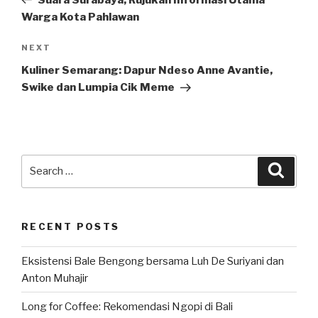
Warga Kota Pahlawan
Next
NEXT
Post
Kuliner Semarang: Dapur Ndeso Anne Avantie,
Swike dan Lumpia Cik Meme
Search
Searc
for:
RECENT POSTS
Eksistensi Bale Bengong bersama Luh De Suriyani dan
Anton Muhajir
Long for Coffee: Rekomendasi Ngopi di Bali