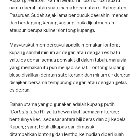
Kupang Keraton. Nama Keraton ini diambil dari suatu
nama daerah atau suatu nama kecamatan di Kabupaten
Pasuruan. Sudah sejak lama penduduk daerah ini mencari
dan berdagang kerang kupang. baik dijual mentah
ataupun berupa kuliner (lontong kupang).
Masyarakat mempercayai apabila memakan lontong
kupang sambil minum air degan atau dengan es batu
yaitu es degan semua penyakit di dalam tubuh, manusia
yang memakan itu pun menjadi sehat. Lontong kupang
biasa disajikan dengan sate kerang dan minum air dengan
disajikan bersama tempurung degan atau dengan gelas
es degan.
Bahan utama yang digunakan adalah kupang putih
(
Corbula faba
H), yaitu hewan laut, semacam kerang
bentuknya kecil sebesar antara biji beras dan biji kedelai.
Kupang yang telah dikupas dan dimasak,
ditambahkan
lontong
dan lentho, kemudian diberi kuah