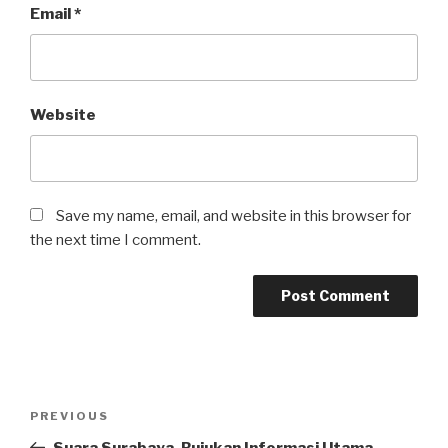
Email
*
Website
Save my name, email, and website in this browser for
the next time I comment.
Post
Previous
PREVIOUS
navigation
Post
Suara Surabaya, Rujukan Informasi Utama