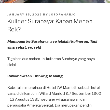
POSTED
JANUARY 15, 2022
BY
JOJORAHARJO
ON
Kuliner Surabaya: Kapan Meneh,
Rek?
Mumpung ke Surabaya, ayo jelajahi kulineran. Tapi
sing sehat, yo, rek!
Tiga hari dua malam. Ini kulineran Surabaya yang saya
cicipi
Rawon Setan Embong Malang
Kebetulan menginap di Hotel JW Marriott, sebuah hotel
yang didirikan John Willard Marriott (17 September 1900
– 13 Agustus 1985) seorang wirausahawan dan
pengusaha Amerika Serikat. Dia merupakan pendiri