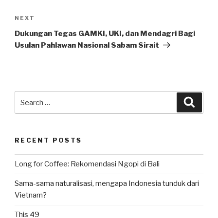
Next
NEXT
Post
Dukungan Tegas GAMKI, UKI, dan Mendagri Bagi
Usulan Pahlawan Nasional Sabam Sirait
Search
Searc
for:
RECENT POSTS
Long for Coffee: Rekomendasi Ngopi di Bali
Sama-sama naturalisasi, mengapa Indonesia tunduk dari
Vietnam?
This 49