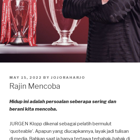
POSTED
MAY 15, 2022
BY
JOJORAHARJO
ON
Rajin Mencoba
Hidup ini adalah persoalan seberapa sering dan
berani kita mencoba.
JURGEN Klopp dikenal sebagai pelatih bermulut
‘quoteable’. Apapun yang diucapkannya, layak jadi tulisan
di media. Bahkan saat ia hanya tertawa terbahak-bahak di