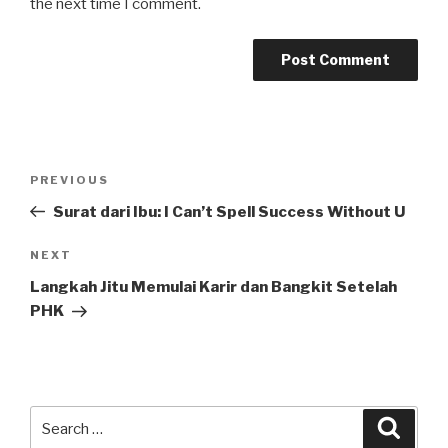
the next time I comment.
Post
Previous
PREVIOUS
navigation
Post
Surat dari Ibu: I Can’t Spell Success Without U
Next
NEXT
Post
Langkah Jitu Memulai Karir dan Bangkit Setelah
PHK
Search
Searc
for: