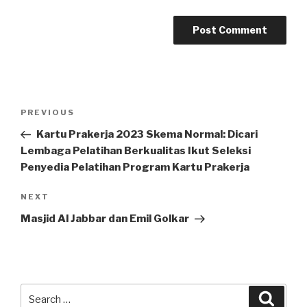
Post
Previous
PREVIOUS
navigation
Post
Kartu Prakerja 2023 Skema Normal: Dicari
Lembaga Pelatihan Berkualitas Ikut Seleksi
Penyedia Pelatihan Program Kartu Prakerja
Next
NEXT
Post
Masjid Al Jabbar dan Emil Golkar
Search
Searc