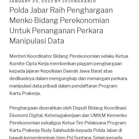
POSTED
JANUARY 20, 2023
BY
JOJORAHARJO
ON
Polda Jabar Raih Penghargaan
Menko Bidang Perekonomian
Untuk Penanganan Perkara
Manipulasi Data
Menteri Koordinator Bidang Perekonomian selaku Ketua
Komite Cipta Kerja memberikan piagam penghargaan
kepada jajaran Kepolisian Daerah Jawa Barat atas
dedikasinya dalam mengungkap dan menangani perkara
manipulasi data pribadi dalam pendaftaran Program
Kartu Prakerja.
Penghargaan diserahkan oleh Deputi Bidang Koordinasi
Ekonomi Digital, Ketenagakerjaan dan UMKM Kemenko
Perekonomian sekaligus Ketua Tim Pelaksana Program
Kartu Prakerja Rudy Salahuddin kepada Polda Jabar di
bawah kepemimpinan Irjen Pol Suntana. Selain kepada