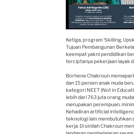
Ketiga, program ‘Skilling, Upsk
Tujuan Pembangunan Berkelan
keempat yakni pendidikan ber
terciptanya pekerjaan layak
Borhene Chakroun memaparka
dan 15 persen anak muda beru
kategori NEET (Not in Educatio
lebih dari 763 juta orang mud
merupakan perempuan, minim k
Kehadiran artificial intellig
teknologi lain membutuhkan sk
kerja. Di sinilah Chakroun me
landasan pembelajaran seumur