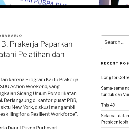
ORAHARJO
Search
B, Prakerja Paparkan
for:
tani Pelatihan dan
RECENT PO
Long for Coffe
tan karena Program Kartu Prakerja
 SDG Action Weekend, yang
Sama-sama nat
angkaian Sidang Umum Perserikatan
tunduk dari V
. Berlangsung di kantor pusat PBB,
This 49
aktu New York, diskusi mengambil
Reskilling for a Resilient Workforce”.
Selamat datan
Presiden lebih ‘
rja Denni Puspa Purbasari