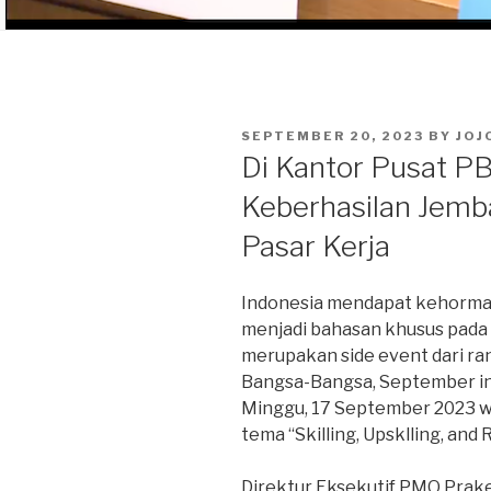
POSTED
SEPTEMBER 20, 2023
BY
JOJ
ON
Di Kantor Pusat PB
Keberhasilan Jemba
Pasar Kerja
Indonesia mendapat kehorma
menjadi bahasan khusus pada
merupakan side event dari r
Bangsa-Bangsa, September ini
Minggu, 17 September 2023 w
tema “Skilling, Upsklling, and 
Direktur Eksekutif PMO Prake