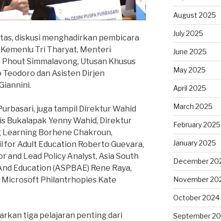
August 2025
July 2025
tas, diskusi menghadirkan pembicara
l Kemenlu Tri Tharyat, Menteri
June 2025
s Phout Simmalavong, Utusan Khusus
May 2025
 Teodoro dan Asisten Dirjen
Giannini.
April 2025
March 2025
Purbasari, juga tampil Direktur Wahid
is Bukalapak Yenny Wahid, Direktur
February 2025
g Learning Borhene Chakroun,
January 2025
l for Adult Education Roberto Guevara,
 and Lead Policy Analyst, Asia South
December 20
 And Education (ASPBAE) Rene Raya,
 Microsoft Philantrhopies Kate
November 20
October 2024
arkan tiga pelajaran penting dari
September 2