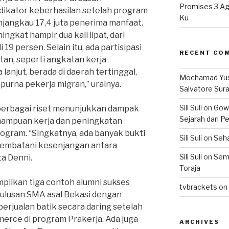
Promises 3 Ag
ikator keberhasilan setelah program
Ku
enjangkau 17,4 juta penerima manfaat.
ingkat hampir dua kali lipat, dari
9 persen. Selain itu, ada partisipasi
RECENT CO
tan, seperti angkatan kerja
lanjut, berada di daerah tertinggal,
Mochamad Yu
 purna pekerja migran,” urainya.
Salvatore Sur
Sili Suli
on
Gowo
berbagai riset menunjukkan dampak
Sejarah dan Pe
emampuan kerja dan peningkatan
gram. “Singkatnya, ada banyak bukti
Sili Suli
on
Seha
jembatani kesenjangan antara
Sili Suli
on
Semo
ta Denni.
Toraja
mpilkan tiga contoh alumni sukses
tvbrackets
on
 lulusan SMA asal Bekasi dengan
 berjualan batik secara daring setelah
erce di program Prakerja. Ada juga
ARCHIVES