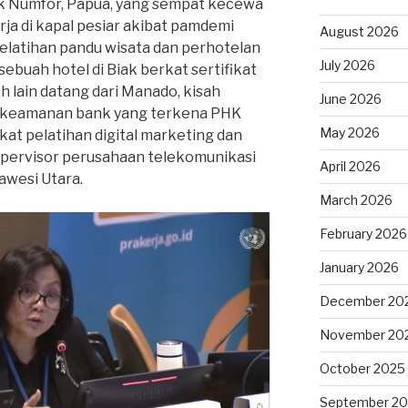
iak Numfor, Papua, yang sempat kecewa
ja di kapal pesiar akibat pamdemi
August 2026
pelatihan pandu wisata dan perhotelan
July 2026
 sebuah hotel di Biak berkat sertifikat
h lain datang dari Manado, kisah
June 2026
as keamanan bank yang terkena PHK
May 2026
at pelatihan digital marketing dan
supervisor perusahaan telekomunikasi
April 2026
awesi Utara.
March 2026
February 2026
January 2026
December 20
November 20
October 2025
September 2