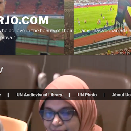
RJO.COM
who believe in the beauty of their dreams, masa depan ada
inya.."