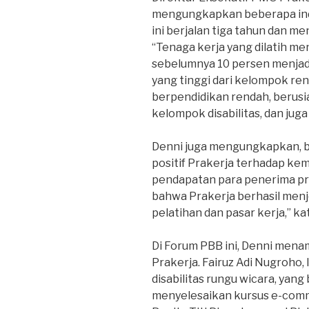
mengungkapkan beberapa ind
ini berjalan tiga tahun dan m
“Tenaga kerja yang dilatih men
sebelumnya 10 persen menjadi 1
yang tinggi dari kelompok ren
berpendidikan rendah, berusia 
kelompok disabilitas, dan juga
Denni juga mengungkapkan, 
positif Prakerja terhadap k
pendapatan para penerima pro
bahwa Prakerja berhasil men
pelatihan dan pasar kerja,” ka
Di Forum PBB ini, Denni mena
Prakerja. Fairuz Adi Nugroho,
disabilitas rungu wicara, yang
menyelesaikan kursus e-comm