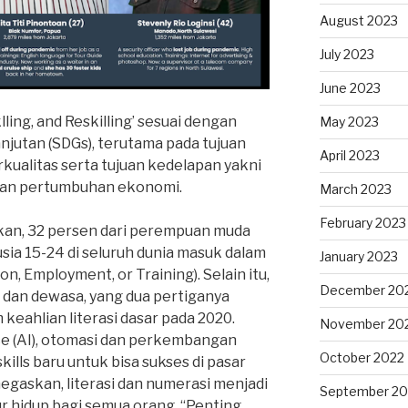
August 2023
July 2023
June 2023
lling, and Reskilling’ sesuai dengan
May 2023
jutan (SDGs), terutama pada tujuan
April 2023
kualitas serta tujuan kedelapan yakni
 dan pertumbuhan ekonomi.
March 2023
February 2023
n, 32 persen dari perempuan muda
sia 15-24 di seluruh dunia masuk dalam
January 2023
n, Employment, or Training). Selain itu,
December 20
a dan dewasa, yang dua pertiganya
eahlian literasi dasar pada 2020.
November 20
ence (AI), otomasi dan perkembangan
October 2022
ills baru untuk bisa sukses di pasar
negaskan, literasi dan numerasi menjadi
September 20
 hidup bagi semua orang. “Penting