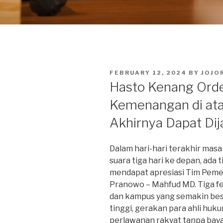
POSTED
FEBRUARY 12, 2024
BY
JOJO
ON
Hasto Kenang Orde
Kemenangan di ata
Akhirnya Dapat Di
Dalam hari-hari terakhir ma
suara tiga hari ke depan, ada
mendapat apresiasi Tim Peme
Pranowo – Mahfud MD. Tiga fe
dan kampus yang semakin bes
tinggi, gerakan para ahli huk
perlawanan rakyat tanpa baya