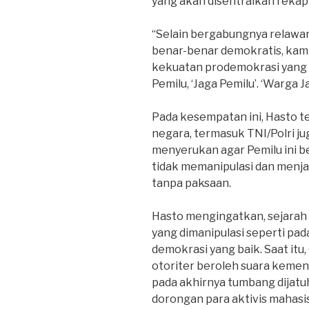
yang akan disentralkan rekapit
“Selain bergabungnya relawa
benar-benar demokratis, kami
kekuatan prodemokrasi yang 
Pemilu, ‘Jaga Pemilu’. ‘Warga J
Pada kesempatan ini, Hasto t
negara, termasuk TNI/Polri j
menyerukan agar Pemilu ini b
tidak memanipulasi dan menja
tanpa paksaan.
Hasto mengingatkan, sejarah
yang dimanipulasi seperti pa
demokrasi yang baik. Saat it
otoriter beroleh suara kemen
pada akhirnya tumbang dijatu
dorongan para aktivis mahasi