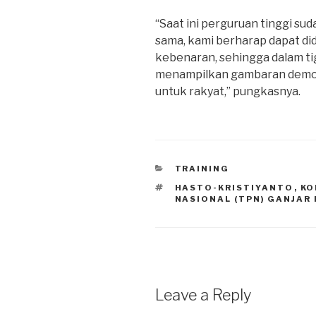
“Saat ini perguruan tinggi s
sama, kami berharap dapat di
kebenaran, sehingga dalam tig
menampilkan gambaran demokra
untuk rakyat,” pungkasnya.
CATEGORIES
TRAINING
TAGS
HASTO-KRISTIYANTO
,
KO
NASIONAL (TPN) GANJAR
Leave a Reply