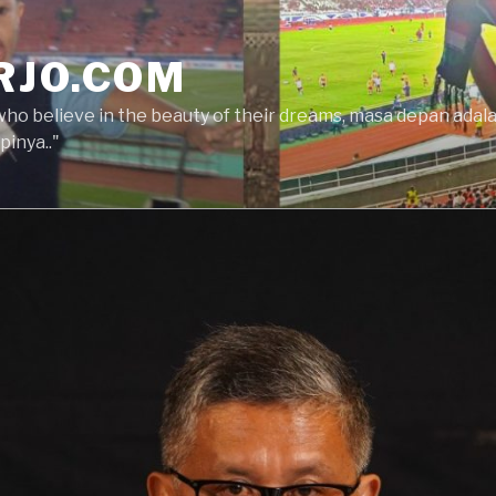
RJO.COM
who believe in the beauty of their dreams, masa depan ada
inya.."