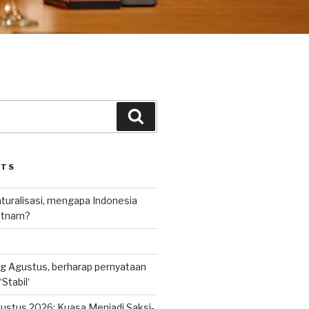
Search
STS
uralisasi, mengapa Indonesia
ietnam?
g Agustus, berharap pernyataan
Stabil‘
ustus 2026: Kuasa Menjadi Saksi-