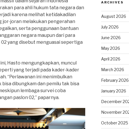
massif dalam sejarah Indonesia
ARCHIVES
gerakan para ahli hukum tata negara dan
rjadi karena melihat ketidakadilan
August 2026
ang jor-joran melakukan pengerahan
July 2026
ilegalkan, serta penggunaan bantuan
ri anggaran negara maupun dari para
June 2026
02 yang disebut menguasai sepertiga
May 2026
April 2026
i ini, Hasto mengungkapkan, muncul
perti yang terjadi pada kader-kader
March 2026
wah. “Perlawanan ini menimbulkan
February 2026
 bisa dibungkam dan pemilu tak bisa
meskipun lembaga survei coba
January 2026
gan paslon 02,” paparnya.
December 20
November 20
October 2025