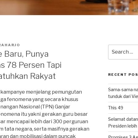
RAHARJO
Search
 Baru, Punya
for:
s 78 Persen Tapi
jatuhkan Rakyat
RECENT PO
Sama-sama nat
sa kampanye menjelang pemungutan
tunduk dari V
 tiga fenomena yang secara khusus
nangan Nasional (TPN) Ganjar
This 49
nomena itu yakni gerakan guru besar
Selamat datan
ar mencapai lebih dari 300 perguruan
Presiden lebih ‘
um tata negara, serta masifnya gerakan
ran dan mobilisasi dalam puncak
Promises 3 Ag