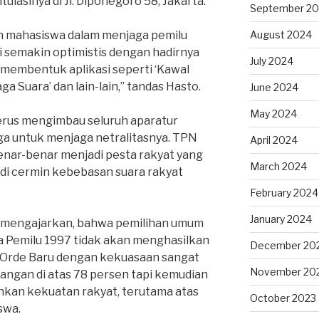
ulasinya di Jl. Diponegoro 58, Jakarta.
September 2
n mahasiswa dalam menjaga pemilu
August 2024
 semakin optimistis dengan hadirnya
July 2024
membentuk aplikasi seperti ‘Kawal
aga Suara’ dan lain-lain,” tandas Hasto.
June 2024
May 2024
erus mengimbau seluruh aparatur
uga untuk menjaga netralitasnya. TPN
April 2024
enar-benar menjadi pesta rakyat yang
March 2024
di cermin kebebasan suara rakyat
February 2024
January 2024
 mengajarkan, bahwa pemilihan umum
da Pemilu 1997 tidak akan menghasilkan
December 20
u, Orde Baru dengan kekuasaan sangat
November 20
angan di atas 78 persen tapi kemudian
hkan kekuatan rakyat, terutama atas
October 2023
swa.