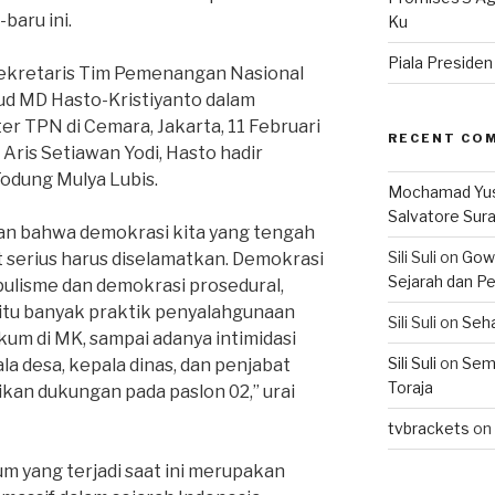
baru ini.
Ku
Piala Preside
Sekretaris Tim Pemenangan Nasional
ud MD Hasto-Kristiyanto dalam
er TPN di Cemara, Jakarta, 11 Februari
RECENT CO
 Aris Setiawan Yodi, Hasto hadir
dung Mulya Lubis.
Mochamad Yu
Salvatore Sur
n bahwa demokrasi kita yang tengah
Sili Suli
on
Gowo
serius harus diselamatkan. Demokrasi
Sejarah dan Pe
pulisme dan demokrasi prosedural,
itu banyak praktik penyalahgunaan
Sili Suli
on
Seha
kum di MK, sampai adanya intimidasi
Sili Suli
on
Semo
la desa, kepala dinas, dan penjabat
Toraja
an dukungan pada paslon 02,” urai
tvbrackets
on
yang terjadi saat ini merupakan