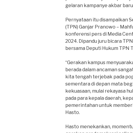
gelaran kampanye akbar baru-
Pernyataan itu disampaikan 
(TPN) Ganjar Pranowo – Mahf
konferensi pers di Media Cent
2024. Dipandu juru bicara TPN
bersama Deputi Hukum TPN To
“Gerakan kampus menyuaraka
berada dalam ancaman sangat 
kita tengah terjebak pada po
sementara di depan mata beg
kekuasaan, mulai rekayasa hu
pada para kepala daerah, kepa
pemerintahan untuk memberik
Hasto.
Hasto menekankan, momentum 