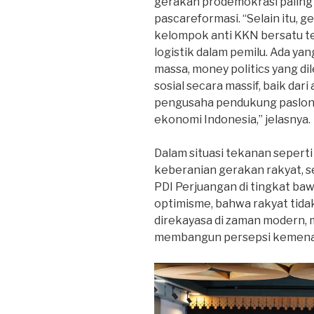
gerakan prodemokrasi paling 
pascareformasi. “Selain itu, 
kelompok anti KKN bersatu te
logistik dalam pemilu. Ada y
massa, money politics yang d
sosial secara massif, baik da
pengusaha pendukung paslon 
ekonomi Indonesia,” jelasnya.
Dalam situasi tekanan sepert
keberanian gerakan rakyat, se
PDI Perjuangan di tingkat ba
optimisme, bahwa rakyat tidak
direkayasa di zaman modern, 
membangun persepsi kemenan