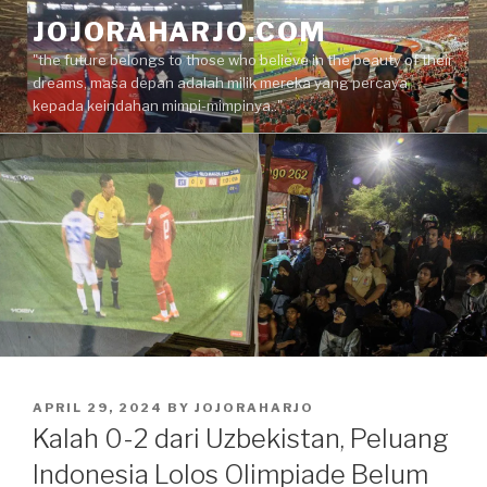
Skip
JOJORAHARJO.COM
to
"the future belongs to those who believe in the beauty of their
content
dreams, masa depan adalah milik mereka yang percaya
kepada keindahan mimpi-mimpinya.."
POSTED
APRIL 29, 2024
BY
JOJORAHARJO
ON
Kalah 0-2 dari Uzbekistan, Peluang
Indonesia Lolos Olimpiade Belum