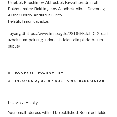
Ulugbek Khoshimov, Abbosbek Fayzullaev, Umarali
Rakhmonaliev, Rakhimjonov Asadbek, Alibek Davronov,
Alisher Odilov, Abdurauf Buriev.
Pelatih: Timur Kapadze.
Tayang di https://www.limapagi.id/29196/kalah-0-2-dari-
uzbekistan-peluang-indonesia-lolos-olimpiade-belum-
pupus/
CATEGORIES
FOOTBALL EVANGELIST
TAGS
INDONESIA
,
OLIMPIADE PARIS
,
UZBEKISTAN
Leave a Reply
Your email address will not be published.
Required fields