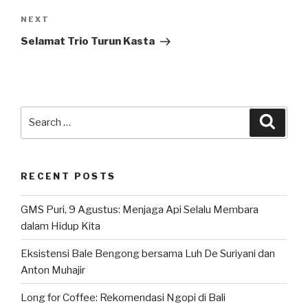
Next
NEXT
Post
Selamat Trio Turun Kasta
Search
Searc
for:
RECENT POSTS
GMS Puri, 9 Agustus: Menjaga Api Selalu Membara
dalam Hidup Kita
Eksistensi Bale Bengong bersama Luh De Suriyani dan
Anton Muhajir
Long for Coffee: Rekomendasi Ngopi di Bali