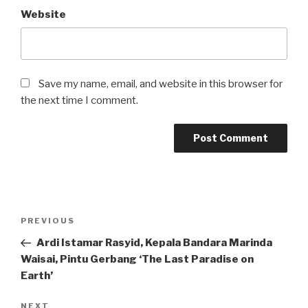
Website
Save my name, email, and website in this browser for
the next time I comment.
Post
Previous
PREVIOUS
navigation
Post
Ardi Istamar Rasyid, Kepala Bandara Marinda
Waisai, Pintu Gerbang ‘The Last Paradise on
Earth’
Next
NEXT