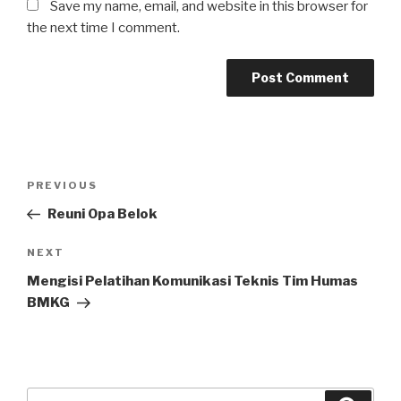
Save my name, email, and website in this browser for
the next time I comment.
Post
Previous
PREVIOUS
navigation
Post
Reuni Opa Belok
Next
NEXT
Post
Mengisi Pelatihan Komunikasi Teknis Tim Humas
BMKG
Search