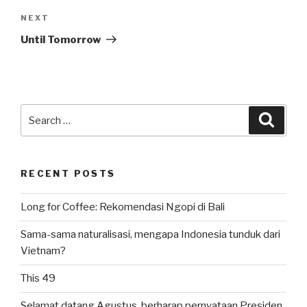
Next
NEXT
Post
Until Tomorrow
Search
Searc
for:
RECENT POSTS
Long for Coffee: Rekomendasi Ngopi di Bali
Sama-sama naturalisasi, mengapa Indonesia tunduk dari
Vietnam?
This 49
Selamat datang Agustus, berharap pernyataan Presiden