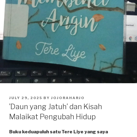
POSTED
JULY 29, 2025
BY
JOJORAHARJO
ON
’Daun yang Jatuh’ dan Kisah
Malaikat Pengubah Hidup
Buku keduapuluh satu Tere Liye yang saya