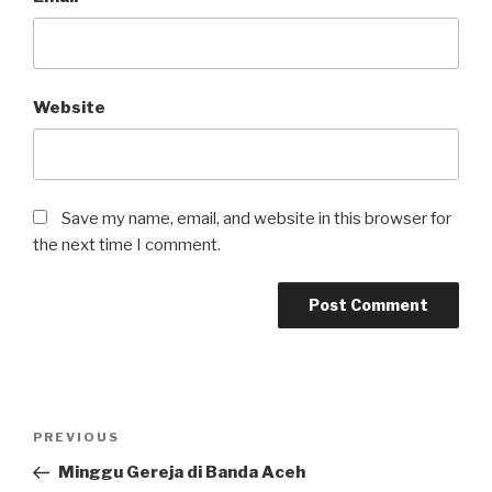
Website
Save my name, email, and website in this browser for
the next time I comment.
Post
Previous
PREVIOUS
navigation
Post
Minggu Gereja di Banda Aceh