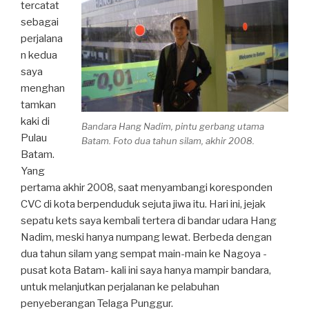
tercatat
sebagai
perjalana
n kedua
saya
menghan
tamkan
kaki di
Bandara Hang Nadim, pintu gerbang utama
Pulau
Batam. Foto dua tahun silam, akhir 2008.
Batam.
Yang
pertama akhir 2008, saat menyambangi koresponden
CVC di kota berpenduduk sejuta jiwa itu. Hari ini, jejak
sepatu kets saya kembali tertera di bandar udara Hang
Nadim, meski hanya numpang lewat. Berbeda dengan
dua tahun silam yang sempat main-main ke Nagoya -
pusat kota Batam- kali ini saya hanya mampir bandara,
untuk melanjutkan perjalanan ke pelabuhan
penyeberangan Telaga Punggur.