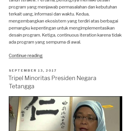
program yang menjawab permasalahan dan kebutuhan
terkait uang, informasi dan waktu. Kedua,
mengembangkan ekosistem yang terdiri atas berbagai
pemangku kepentingan untuk mengimplementasikan
desain program. Ketiga, continuous iteration karena tidak
ada program yang sempurna di awal.
“Konferensi
Continue reading
Global
Lifelong
POSTED
SEPTEMBER 13, 2017
ON
Learning
Tripel Minoritas Presiden Negara
Summit
Tetangga
Singapura:
Tiga
Kunci
Sukses
Program
Kartu