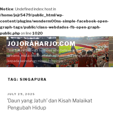
Notice
: Undefined index: host in
/home/jojr5479/public_html/wp-
content/plugins/wonderm00ns-simple-facebook-open-
graph-tags/public/class-webdados-fb-open-graph-
public.php
on line
1020
Skip
JOJORAHARJO.COM
to
"the future belongs to those who believe in the beauty of their
content
dreams, masa depan adalah milik mereka yang percaya
kepada keindahan mimpi-mimpinya.."
TAG:
SINGAPURA
POSTED
JULY 29, 2025
ON
’Daun yang Jatuh’ dan Kisah Malaikat
Pengubah Hidup