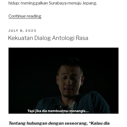
hidup: meninggalkan Surabaya menuju Jepang.
“Nasionalisme
Continue reading
Ang
Wie
POSTED
JULY 8, 2023
ON
Hay”
Kekuatan Dialog Antologi Rasa
Tentang hubungan dengan seseorang, “Kalau dia