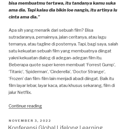
bisa membuatmu tertawa, itu tandanya kamu suka
ama dia. Tapi kalau dia bikin loe nangis, itu artinya lu
cinta ama dia.”
Apa sih yang menarik dari sebuah film? Bisa
sutradaranya, pemainnya, jalan ceritanya, atau lagu
temanya, atau tagline di posternya. Tapi, bagi saya, salah
satu kekuatan sebuah film yang membuatnya diingat
yakni kekuatan dialog di adegan-adegan film itu.
Beberapa quote super keren membuat ‘Forrest Gump’,
‘Titanic’, ‘Spiderman’, ‘Cinderella’, ‘Doctor Strange’,
‘Frozen’ dan film-film lain menjadi abadi diingat. Baik itu
film layar lebar, layar kaca, atau khusus sekarang, film di
jalur Netflix.
“Kekuatan
Continue reading
Dialog
Antologi
POSTED
NOVEMBER 3, 2022
ON
Rasa”
Konferensi Global Lifelong Learning