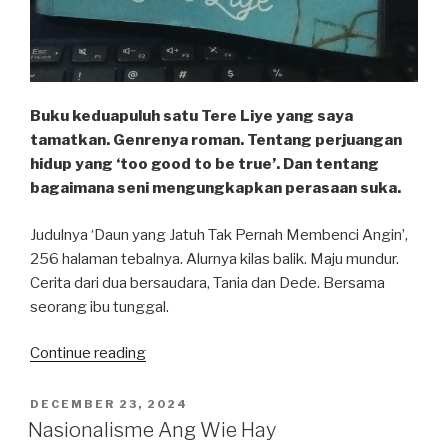
Buku keduapuluh satu Tere Liye yang saya
tamatkan. Genrenya roman. Tentang perjuangan
hidup yang ‘too good to be true’. Dan tentang
bagaimana seni mengungkapkan perasaan suka.
Judulnya ‘Daun yang Jatuh Tak Pernah Membenci Angin’,
256 halaman tebalnya. Alurnya kilas balik. Maju mundur.
Cerita dari dua bersaudara, Tania dan Dede. Bersama
seorang ibu tunggal.
“’Daun
Continue reading
yang
Jatuh’
POSTED
DECEMBER 23, 2024
ON
dan
Nasionalisme Ang Wie Hay