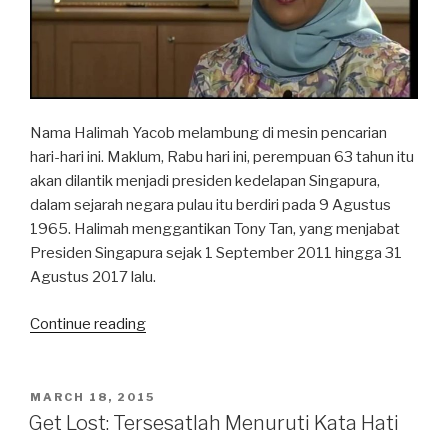
Prakerja”
Nama Halimah Yacob melambung di mesin pencarian
hari-hari ini. Maklum, Rabu hari ini, perempuan 63 tahun itu
akan dilantik menjadi presiden kedelapan Singapura,
dalam sejarah negara pulau itu berdiri pada 9 Agustus
1965. Halimah menggantikan Tony Tan, yang menjabat
Presiden Singapura sejak 1 September 2011 hingga 31
Agustus 2017 lalu.
“Tripel
Continue reading
Minoritas
Presiden
Negara
POSTED
MARCH 18, 2015
ON
Tetangga”
Get Lost: Tersesatlah Menuruti Kata Hati